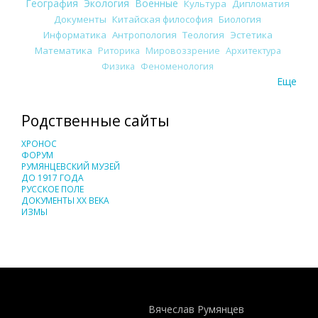
География
Экология
Военные
Культура
Дипломатия
Документы
Китайская философия
Биология
Информатика
Антропология
Теология
Эстетика
Математика
Риторика
Мировоззрение
Архитектура
Физика
Феноменология
Еще
Родственные сайты
ХРОНОС
ФОРУМ
РУМЯНЦЕВСКИЙ МУЗЕЙ
ДО 1917 ГОДА
РУССКОЕ ПОЛЕ
ДОКУМЕНТЫ XX ВЕКА
ИЗМЫ
Понятия И Категории - Исторический Проект ХРОНОС
WEB-редактор
Вячеслав Румянцев