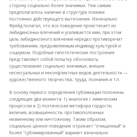
сторону социально более значимых. Тем самым
предполагалось наличие в структуре психики
постоянно действующего вытеснения. Изначально
Фрейд полагал, что все поведение проистекает из
либидинозных влечений и усиливается ими, при этом
цель либидинозного влечения нередко противоречит
требованиям, предъявляемым индивиду культурой и
социумом. Подобные гипотетические построения
представляют собой попытку обосновать
существование социально значимых, внешне
несексуальных и неконфликтных видов деятельности —
художественного творчества, труда, познания и т.п.
В основу первого определения сублимации положены
следующие два момента: 1) аналогия с химическим
процессом и 2) поэтическая метафора гордости,
величия, возвышенности, противоположных
низменному или ничтожному. Таким образом,
социально ценное поведение отражает “очищенный” и
более “сублимированный” вариант изначально