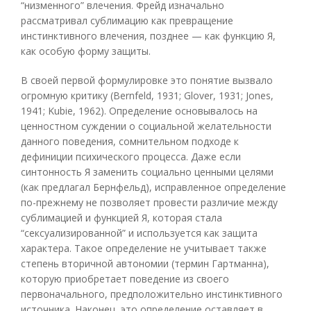
“низменного” влечения. Фрейд изначально
рассматривал сублимацию как превращение
инстинктивного влечения, позднее — как функцию Я,
как особую форму защиты.
В своей первой формулировке это понятие вызвало
огромную критику (Bernfeld, 1931; Glover, 1931; Jones,
1941; Kubie, 1962). Определение основывалось на
ценностном суждении о социальной желательности
данного поведения, сомнительном подходе к
дефиниции психического процесса. Даже если
синтонность Я заменить социально ценными целями
(как предлагал Бернфельд), исправленное определение
по-прежнему не позволяет провести различие между
сублимацией и функцией Я, которая стала
“сексуализированной” и используется как защита
характера. Такое определение не учитывает также
степень вторичной автономии (термин Гартманна),
которую приобретает поведение из своего
первоначального, предположительно инстинктивного
источника. Наконец, это определение оставляет в