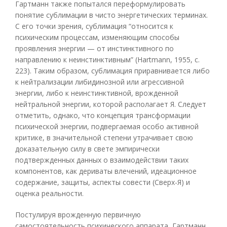
Гартманн также попытался переформулировать
понятие сублимации в чисто энергетических терминах.
С его точки зрения, сублимация “относится к
психическим процессам, изменяющим способы
проявления энергии — от инстинктивного по
направлению к неинстинктивным” (Hartmann, 1955, с.
223). Таким образом, сублимация приравнивается либо
к нейтрализации либидинозной или агрессивной
энергии, либо к неинстинктивной, врожденной
нейтральной энергии, которой располагает Я. Следует
отметить, однако, что концепция трансформации
психической энергии, подвергаемая особо активной
критике, в значительной степени утрачивает свою
доказательную силу в свете эмпирически
подтвержденных данных о взаимодействии таких
компонентов, как дериваты влечений, идеационное
содержание, защиты, аспекты совести (Сверх-Я) и
оценка реальности.
Постулируя врожденную первичную
самостоятельность психического аппарата, Гартманн