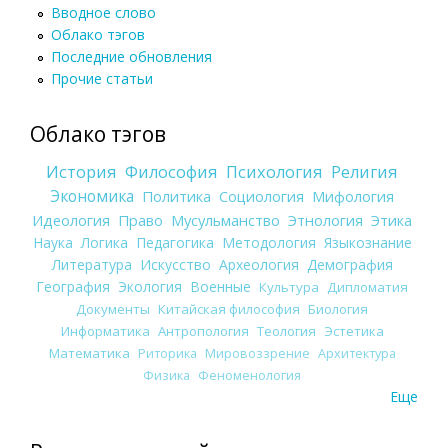
Вводное слово
Облако тэгов
Последние обновления
Прочие статьи
Облако тэгов
История
Философия
Психология
Религия
Экономика
Политика
Социология
Мифология
Идеология
Право
Мусульманство
Этнология
Этика
Наука
Логика
Педагогика
Методология
Языкознание
Литература
Искусство
Археология
Демография
География
Экология
Военные
Культура
Дипломатия
Документы
Китайская философия
Биология
Информатика
Антропология
Теология
Эстетика
Математика
Риторика
Мировоззрение
Архитектура
Физика
Феноменология
Еще