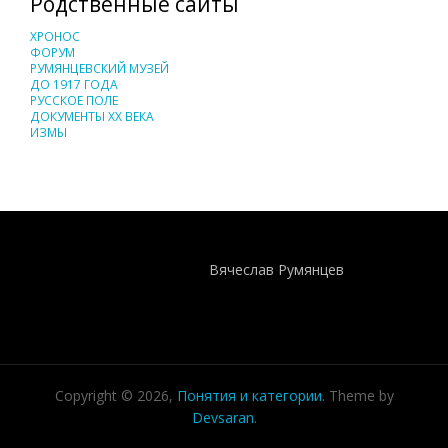
Родственные сайты
ХРОНОС
ФОРУМ
РУМЯНЦЕВСКИЙ МУЗЕЙ
ДО 1917 ГОДА
РУССКОЕ ПОЛЕ
ДОКУМЕНТЫ XX ВЕКА
ИЗМЫ
Понятия И Категории - Исторический Проект ХРОНОС
WEB-редактор
Вячеслав Румянцев
Copyright © 2026,
Понятия и категории
. Theme by
Devsaran
.