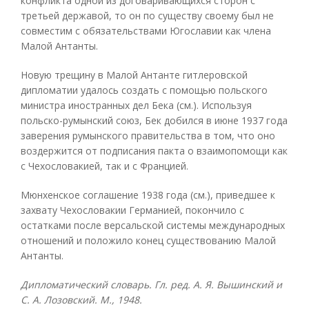
конфликта одной из договаривающихся сторон с
третьей державой, то он по существу своему был не
совместим с обязательствами Югославии как члена
Малой Антанты.
Новую трещину в Малой Антанте гитлеровской
дипломатии удалось создать с помощью польского
министра иностранных дел Бека (см.). Используя
польско-румынский союз, Бек добился в июне 1937 года
заверения румынского правительства в том, что оно
воздержится от подписания пакта о взаимопомощи как
с Чехословакией, так и с Францией.
Мюнхенское соглашение 1938 года (см.), приведшее к
захвату Чехословакии Германией, покончило с
остатками после версальской системы международных
отношений и положило конец существованию Малой
Антанты.
Дипломатический словарь. Гл. ред. А. Я. Вышинский и
С. А. Лозовский. М., 1948.