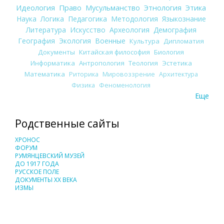
Идеология
Право
Мусульманство
Этнология
Этика
Наука
Логика
Педагогика
Методология
Языкознание
Литература
Искусство
Археология
Демография
География
Экология
Военные
Культура
Дипломатия
Документы
Китайская философия
Биология
Информатика
Антропология
Теология
Эстетика
Математика
Риторика
Мировоззрение
Архитектура
Физика
Феноменология
Еще
Родственные сайты
ХРОНОС
ФОРУМ
РУМЯНЦЕВСКИЙ МУЗЕЙ
ДО 1917 ГОДА
РУССКОЕ ПОЛЕ
ДОКУМЕНТЫ XX ВЕКА
ИЗМЫ