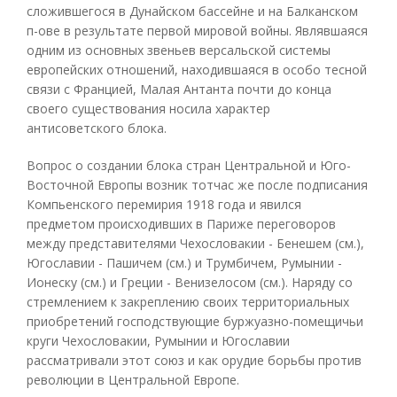
сложившегося в Дунайском бассейне и на Балканском
п-ове в результате первой мировой войны. Являвшаяся
одним из основных звеньев версальской системы
европейских отношений, находившаяся в особо тесной
связи с Францией, Малая Антанта почти до конца
своего существования носила характер
антисоветского блока.
Вопрос о создании блока стран Центральной и Юго-
Восточной Европы возник тотчас же после подписания
Компьенского перемирия 1918 года и явился
предметом происходивших в Париже переговоров
между представителями Чехословакии - Бенешем (см.),
Югославии - Пашичем (см.) и Трумбичем, Румынии -
Ионеску (см.) и Греции - Венизелосом (см.). Наряду со
стремлением к закреплению своих территориальных
приобретений господствующие буржуазно-помещичьи
круги Чехословакии, Румынии и Югославии
рассматривали этот союз и как орудие борьбы против
революции в Центральной Европе.