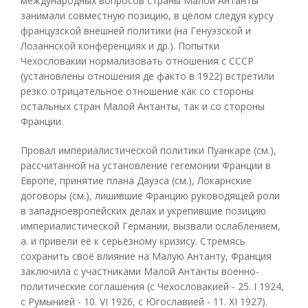
международных вопросов страны Малой Антанты
занимали совместную позицию, в целом следуя курсу
французской внешней политики (на Генуэзской и
Лозаннской конференциях и др.). Попытки
Чехословакии нормализовать отношения с СССР
(установлены отношения де факто в 1922) встретили
резко отрицательное отношение как со стороны
остальных стран Малой Антанты, так и со стороны
Франции.
Провал империалистической политики Пуанкаре (см.),
рассчитанной на установление гегемонии Франции в
Европе, принятие плана Дауэса (см.), Локарнские
договоры (см.), лишившие Францию руководящей роли
в западноевропейских делах и укрепившие позицию
империалистической Германии, вызвали ослаблением,
а. и привели её к серьёзному кризису. Стремясь
сохранить своё влияние на Малую Антанту, Франция
заключила с участниками Малой Антанты военно-
политические соглашения (с Чехословакией - 25. I 1924,
с Румынией - 10. VI 1926, с Югославией - 11. XI 1927).