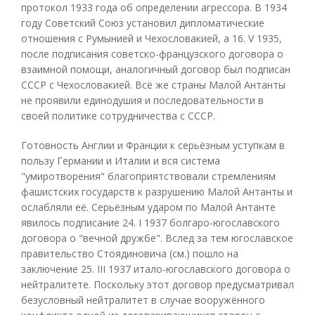
протокол 1933 года об определении агрессора. В 1934
году Советский Союз установил дипломатические
отношения с Румынией и Чехословакией, а 16. V 1935,
после подписания советско-французского договора о
взаимной помощи, аналогичный договор был подписан
СССР с Чехословакией. Всё же страны Малой Антанты
не проявили единодушия и последовательности в
своей политике сотрудничества с СССР.
Готовность Англии и Франции к серьёзным уступкам в
пользу Германии и Италии и вся система
"умиротворения" благоприятствовали стремлениям
фашистских государств к разрушению Малой Антанты и
ослабляли её. Серьёзным ударом по Малой Антанте
явилось подписание 24. I 1937 болгаро-югославского
договора о "вечной дружбе". Вслед за тем югославское
правительство Стоядиновича (см.) пошло на
заключение 25. III 1937 итало-югославского договора о
нейтралитете. Поскольку этот договор предусматривал
безусловный нейтралитет в случае вооружённого