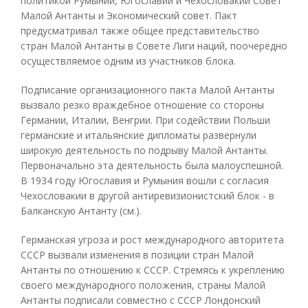
политикой Румынии, Югославии и Чехословакии Совет
Малой Антанты и Экономический совет. Пакт
предусматривал также общее представительство
стран Малой Антанты в Совете Лиги наций, поочерёдно
осуществляемое одним из участников блока.
Подписание организационного пакта Малой Антанты
вызвало резко враждебное отношение со стороны
Германии, Италии, Венгрии. При содействии Польши
германские и итальянские дипломаты развернули
широкую деятельность по подрыву Малой Антанты.
Первоначально эта деятельность была малоуспешной.
В 1934 году Югославия и Румыния вошли с согласия
Чехословакии в другой антиревизионистский блок - в
Балканскую Антанту (см.).
Германская угроза и рост международного авторитета
СССР вызвали изменения в позиции стран Малой
Антанты по отношению к СССР. Стремясь к укреплению
своего международного положения, страны Малой
Антанты подписали совместно с СССР Лондонский