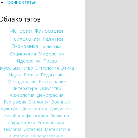
Прочие статьи
Облако тэгов
История
Философия
Психология
Религия
Экономика
Политика
Социология
Мифология
Идеология
Право
Мусульманство
Этнология
Этика
Наука
Логика
Педагогика
Методология
Языкознание
Литература
Искусство
Археология
Демография
География
Экология
Военные
Культура
Дипломатия
Документы
Китайская философия
Биология
Информатика
Антропология
Теология
Эстетика
Математика
Риторика
Мировоззрение