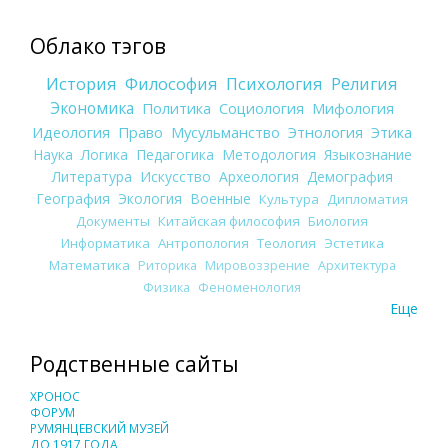
Облако тэгов
История
Философия
Психология
Религия
Экономика
Политика
Социология
Мифология
Идеология
Право
Мусульманство
Этнология
Этика
Наука
Логика
Педагогика
Методология
Языкознание
Литература
Искусство
Археология
Демография
География
Экология
Военные
Культура
Дипломатия
Документы
Китайская философия
Биология
Информатика
Антропология
Теология
Эстетика
Математика
Риторика
Мировоззрение
Архитектура
Физика
Феноменология
Еще
Родственные сайты
ХРОНОС
ФОРУМ
РУМЯНЦЕВСКИЙ МУЗЕЙ
ДО 1917 ГОДА