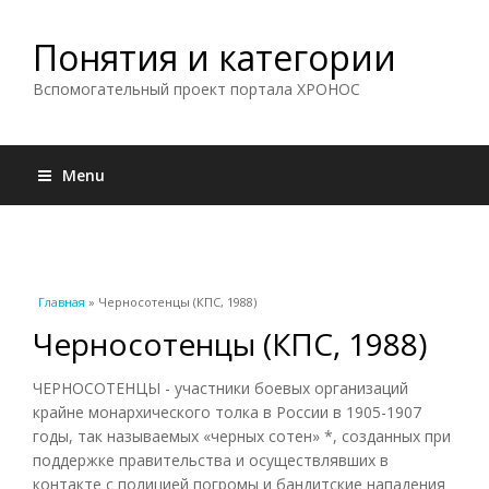
Понятия и категории
Вспомогательный проект портала ХРОНОС
Menu
Вы здесь
Главная
» Черносотенцы (КПС, 1988)
Черносотенцы (КПС, 1988)
ЧЕРНОСОТЕНЦЫ - участники боевых организаций
крайне монархического толка в России в 1905-1907
годы, так называемых «черных сотен» *, созданных при
поддержке правительства и осуществлявших в
контакте с полицией погромы и бандитские нападения