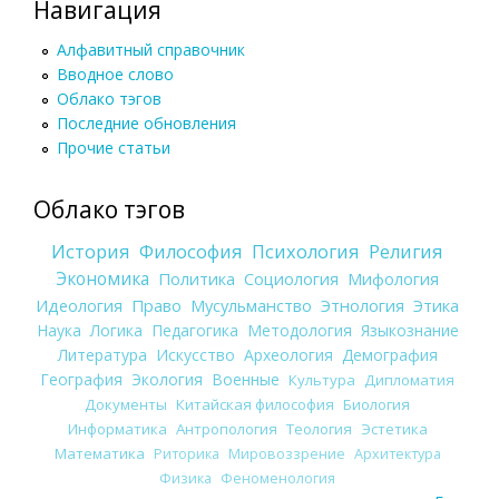
Навигация
Алфавитный справочник
Вводное слово
Облако тэгов
Последние обновления
Прочие статьи
Облако тэгов
История
Философия
Психология
Религия
Экономика
Политика
Социология
Мифология
Идеология
Право
Мусульманство
Этнология
Этика
Наука
Логика
Педагогика
Методология
Языкознание
Литература
Искусство
Археология
Демография
География
Экология
Военные
Культура
Дипломатия
Документы
Китайская философия
Биология
Информатика
Антропология
Теология
Эстетика
Математика
Риторика
Мировоззрение
Архитектура
Физика
Феноменология