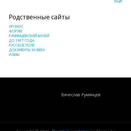
Еще
Родственные сайты
ХРОНОС
ФОРУМ
РУМЯНЦЕВСКИЙ МУЗЕЙ
ДО 1917 ГОДА
РУССКОЕ ПОЛЕ
ДОКУМЕНТЫ XX ВЕКА
ИЗМЫ
Понятия И Категории - Исторический Проект ХРОНОС
WEB-редактор
Вячеслав Румянцев