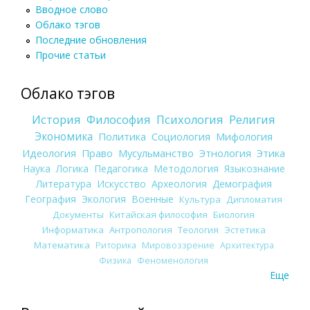
Вводное слово
Облако тэгов
Последние обновления
Прочие статьи
Облако тэгов
История
Философия
Психология
Религия
Экономика
Политика
Социология
Мифология
Идеология
Право
Мусульманство
Этнология
Этика
Наука
Логика
Педагогика
Методология
Языкознание
Литература
Искусство
Археология
Демография
География
Экология
Военные
Культура
Дипломатия
Документы
Китайская философия
Биология
Информатика
Антропология
Теология
Эстетика
Математика
Риторика
Мировоззрение
Архитектура
Физика
Феноменология
Еще