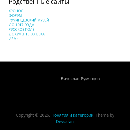
Родственные сайты
ХРОНОС
ФОРУМ
РУМЯНЦЕВСКИЙ МУЗЕЙ
ДО 1917 ГОДА
РУССКОЕ ПОЛЕ
ДОКУМЕНТЫ XX ВЕКА
ИЗМЫ
Понятия И Категории - Исторический Проект ХРОНОС
WEB-редактор
Вячеслав Румянцев
Copyright © 2026,
Понятия и категории
. Theme by
Devsaran
.