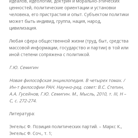
идеалов, идеологий, доктрин и морально-этических
ценностей, политические ориентации и установки
человека, его пристрастия и опыт. Субъектом политики
может быть индивид, группа, нация, народ,
цивилизация.
Любая сфера общественной жизни (труд, быт, средства
массовой информации, государство и партии) в той или
иной степени сопряжена с политикой.
Г.Ю. Семигин
Новая философская энциклопедия. В четырех томах. /
Ин-т философии РАН. Научно-ред. совет: В.С. Степин,
А.А. Гусейнов, Г.Ю. Семигин. М., Мысль, 2010, т.
III, Н –
С, с. 272-274.
Литература:
Энгельс Ф. Позиция политических партий. – Маркс К.,
Энгельс Ф. Соч., т. 1;