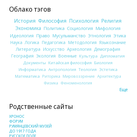
Облако тэгов
История
Философия
Психология
Религия
Экономика
Политика
Социология
Мифология
Идеология
Право
Мусульманство
Этнология
Этика
Наука
Логика
Педагогика
Методология
Языкознание
Литература
Искусство
Археология
Демография
География
Экология
Военные
Культура
Дипломатия
Документы
Китайская философия
Биология
Информатика
Антропология
Теология
Эстетика
Математика
Риторика
Мировоззрение
Архитектура
Физика
Феноменология
Еще
Родственные сайты
ХРОНОС
ФОРУМ
РУМЯНЦЕВСКИЙ МУЗЕЙ
ДО 1917 ГОДА
РУССКОЕ ПОЛЕ