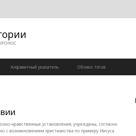
гории
 ХРОНОС
Алфавитный указатель
Облако тэгов
авии
но-нравственные установления; учреждены, согласно
о с возникновением христианства по примеру Иисуса