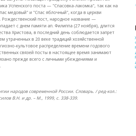
ика Успенского поста — "Спасовка-лакомка", так как на
пас медовый" и "Спас яблочный", когда в церкви
.
Рождественский пост, народное название —
впадает с днем памяти ап. Филиппа (27 ноября), длится
ества Христова, в последний день соблюдается запрет
ем утраченных в 20 веке традиций хозяйственной
игиозно-культовое распределение времени годового
ственных связей посты в настоящее время занимают
язано прежде всего с личными убеждениями и
ия.
гии народов современной России. Словарь. / ред-кол.:
ов В.Н. и др. – М., 1999, с. 338-339.