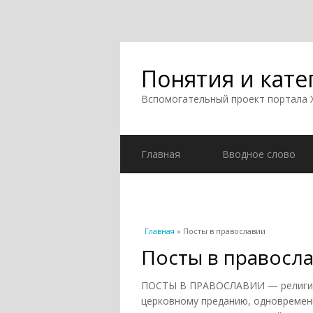
Понятия и кате
Вспомогательный проект портала
Главная
Вводное слово
Вы здесь
Главная
» Посты в православии
Посты в правосл
ПОСТЫ В ПРАВОСЛАВИИ — религиоз
церковному преданию, одновременн