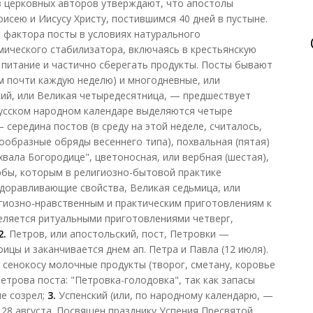
з церковных авторов утверждают, что апостолы
исею и Иисусу Христу, постившимся 40 дней в пустыне.
 фактора посты в условиях натурального
мического стабилизатора, включаясь в крестьянскую
 питание и частично сберегать продукты. Посты бывают
м почти каждую неделю) и многодневные, или
ий, или Великая четыредесятница, — предшествует
 русском народном календаре выделяются четыре
 середина постов (в среду на этой неделе, считалось,
ообразные обряды весеннего типа), похвальная (пятая)
вала Богородице", цветоносная, или вербная (шестая),
рбы, которым в религиозно-бытовой практике
доравливающие свойства, Великая седьмица, или
гиозно-нравственным и практическим приготовлениям к
деляется ритуальными приготовлениями четверг,
2.
Петров, или апостольский, пост, Петровки —
ицы и заканчивается днем ап. Петра и Павла (12 июля).
 сенокосу молочные продукты (творог, сметану, коровье
етрова поста: "Петровка-голодовка", так как запасы
не созрел;
3.
Успенский (или, по народному календарю, —
 28 августа. Посвящен празднику Успения Пресвятой