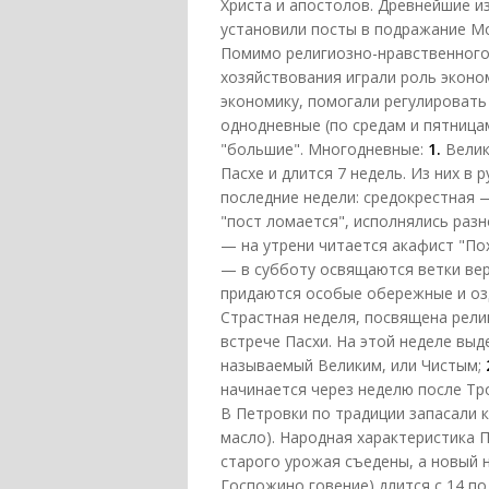
Христа и апостолов. Древнейшие и
установили посты в подражание Мо
Помимо религиозно-нравственного
хозяйствования играли роль эконо
экономику, помогали регулировать
однодневные (по средам и пятница
"большие". Многодневные:
1.
Велик
Пасхе и длится 7 недель. Из них в
последние недели: средокрестная —
"пост ломается", исполнялись разн
— на утрени читается акафист "Пох
— в субботу освящаются ветки ве
придаются особые обережные и оз
Страстная неделя, посвящена рели
встрече Пасхи. На этой неделе вы
называемый Великим, или Чистым;
начинается через неделю после Тро
В Петровки по традиции запасали к
масло). Народная характеристика П
старого урожая съедены, а новый 
Госпожино говение) длится с 14 по