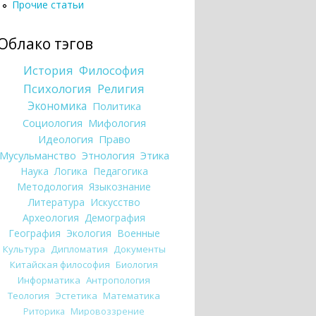
Прочие статьи
Облако тэгов
История
Философия
Психология
Религия
Экономика
Политика
Социология
Мифология
Идеология
Право
Мусульманство
Этнология
Этика
Наука
Логика
Педагогика
Методология
Языкознание
Литература
Искусство
Археология
Демография
География
Экология
Военные
Культура
Дипломатия
Документы
Китайская философия
Биология
Информатика
Антропология
Теология
Эстетика
Математика
Риторика
Мировоззрение