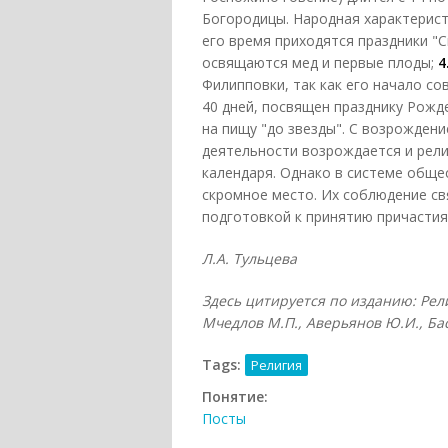
Богородицы. Народная характерист
его время приходятся праздники "С
освящаются мед и первые плоды;
4
Филипповки, так как его начало со
40 дней, посвящен празднику Рожд
на пищу "до звезды". С возрождени
деятельности возрождается и рел
календаря. Однако в системе обще
скромное место. Их соблюдение св
подготовкой к принятию причаст
Л.А. Тульцева
Здесь цитируется по изданию: Рели
Мчедлов М.П., Аверьянов Ю.И., Басил
Tags:
Религия
Понятие:
Посты