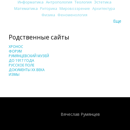
Информатика
Антропология
Теология
Эстетика
Математика
Риторика
Мировоззрение
Архитектура
Физика
Феноменология
Еще
Родственные сайты
ХРОНОС
ФОРУМ
РУМЯНЦЕВСКИЙ МУЗЕЙ
ДО 1917 ГОДА
РУССКОЕ ПОЛЕ
ДОКУМЕНТЫ XX ВЕКА
ИЗМЫ
Понятия И Категории - Исторический Проект ХРОНОС
WEB-редактор
Вячеслав Румянцев