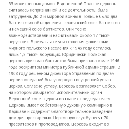
55 молитвенных домов. В довоенной Польше церковь
считалась непризнанной и ее деятельность; была
затруднена. До 2-й мировой воины в Польше было два
баптистских объединения - славянский союз баптистов
и немецкий союз баптистов. Они тесно
взаимодействовали и насчитывали около 17 тысяч
верующих. В результате уничтожения фашистами
мирного польского населения к 1946 году осталось
лишь 1,8 тысяч ворующих. Юридически Польская
церковь христиан-баптистов была признана в мае 1946
года рескриптом министра публичной администрации. В
1968 году решенном директора Управления по делам
вероисповеданий был утвержден внутренний устав
церкви. Согласно уставу, церковь возглавляет Собор,
на котором избирается исполнительный орган —
Верховный совет церкви во главе с председателем.
Церковь имеет собственную духовную семинарию в
Варшаве и содержит благотворительное заведение -
дом для престарелых. Церковную службу несут 70
пресвитеров и проповедников. Церковь входит во