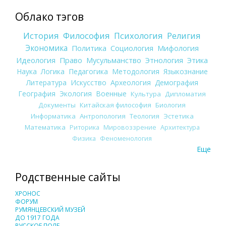
Облако тэгов
История
Философия
Психология
Религия
Экономика
Политика
Социология
Мифология
Идеология
Право
Мусульманство
Этнология
Этика
Наука
Логика
Педагогика
Методология
Языкознание
Литература
Искусство
Археология
Демография
География
Экология
Военные
Культура
Дипломатия
Документы
Китайская философия
Биология
Информатика
Антропология
Теология
Эстетика
Математика
Риторика
Мировоззрение
Архитектура
Физика
Феноменология
Еще
Родственные сайты
ХРОНОС
ФОРУМ
РУМЯНЦЕВСКИЙ МУЗЕЙ
ДО 1917 ГОДА
РУССКОЕ ПОЛЕ