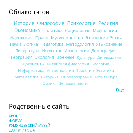
Облако тэгов
История
Философия
Психология
Религия
Экономика
Политика
Социология
Мифология
Идеология
Право
Мусульманство
Этнология
Этика
Наука
Логика
Педагогика
Методология
Языкознание
Литература
Искусство
Археология
Демография
География
Экология
Военные
Культура
Дипломатия
Документы
Китайская философия
Биология
Информатика
Антропология
Теология
Эстетика
Математика
Риторика
Мировоззрение
Архитектура
Физика
Феноменология
Еще
Родственные сайты
ХРОНОС
ФОРУМ
РУМЯНЦЕВСКИЙ МУЗЕЙ
ДО 1917 ГОДА