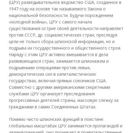
(ЦРУ) разведывательное ведомство США, созданное в
1947 году на основе так называемого Закона о
национальной безопасности. Будучи порождением
«холодной войны», ЦРУ с самого начала
существования острие своей деятельности направляет
против СССР, др. социалистических стран, преследуя
цели не только сбора шпионской информации, но и
подрыва их государственного и общественного строя.
Наряду с этим ЦРУ активно вмешивается в дела
развивающихся стран, занимается шпионажем и
подрывными операциями против левых,
демократических сил в капиталистических
государствах, включая прямых союзников США.
Совместно с другими американскими секретными
службами ЦРУ организует преследования
прогрессивных деятелей страны, массовую слежку за
гражданами в самих Соединенных Штатах.
Помимо чисто шпионских функций в поистине
глобальных масштабах ЦРУ занимается пропагандой и
дезинформацией, оно проникает в правительственные