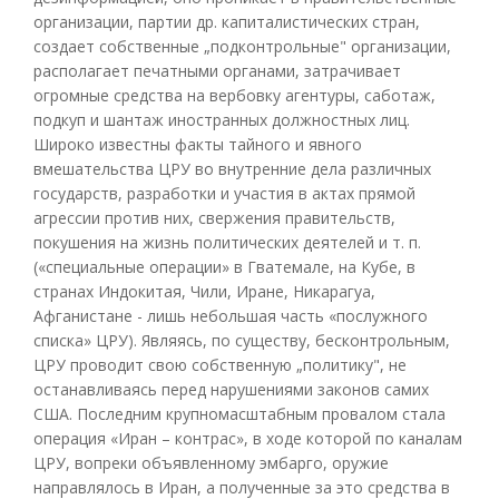
организации, партии др. капиталистических стран,
создает собственные „подконтрольные" организации,
располагает печатными органами, затрачивает
огромные средства на вербовку агентуры, саботаж,
подкуп и шантаж иностранных должностных лиц.
Широко известны факты тайного и явного
вмешательства ЦРУ во внутренние дела различных
государств, разработки и участия в актах прямой
агрессии против них, свержения правительств,
покушения на жизнь политических деятелей и т. п.
(«специальные операции» в Гватемале, на Кубе, в
странах Индокитая, Чили, Иране, Никарагуа,
Афганистане - лишь небольшая часть «послужного
списка» ЦРУ). Являясь, по существу, бесконтрольным,
ЦРУ проводит свою собственную „политику", не
останавливаясь перед нарушениями законов самих
США. Последним крупномасштабным провалом стала
операция «Иран – контрас», в ходе которой по каналам
ЦРУ, вопреки объявленному эмбарго, оружие
направлялось в Иран, а полученные за это средства в