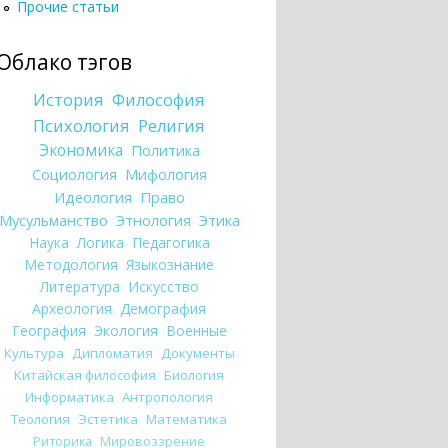
Прочие статьи
Облако тэгов
История
Философия
Психология
Религия
Экономика
Политика
Социология
Мифология
Идеология
Право
Мусульманство
Этнология
Этика
Наука
Логика
Педагогика
Методология
Языкознание
Литература
Искусство
Археология
Демография
География
Экология
Военные
Культура
Дипломатия
Документы
Китайская философия
Биология
Информатика
Антропология
Теология
Эстетика
Математика
Риторика
Мировоззрение