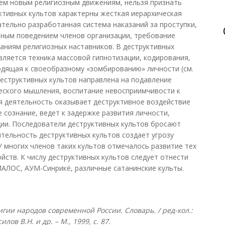
ем новым религиозным движениям, нельзя признать
ктивных культов характерны жесткая иерархическая
ательно разработанная система наказаний за проступки,
вным поведением членов организации, требование
аниям религиозных наставников. В деструктивных
ляется техника массовой гипнотизации, кодирования,
одящая к своеобразному «зомбированию» личности (см.
деструктивных культов направлена на подавление
ческого мышления, воспитание невосприимчивости к
 деятельность оказывает деструктивное воздействие
 сознание, ведет к задержке развития личности,
ии. Последователи деструктивных культов бросают
еятельность деструктивных культов создает угрозу
У многих членов таких культов отмечалось развитие тех
йств. К числу деструктивных культов следует отнести
АЛОС, АУМ-Синрикё, различные сатанинские культы.
гии народов современной России. Словарь. / ред-кол.:
ов В.Н. и др. – М., 1999, с. 87.