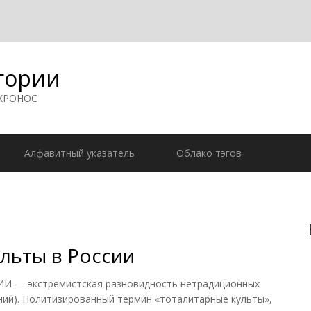
гории
 ХРОНОС
Алфавитный указатель
Облако тэгов
льты в России
 — экстремистская разновидность нетрадиционных
ний). Политизированный термин «тоталитарные культы»,