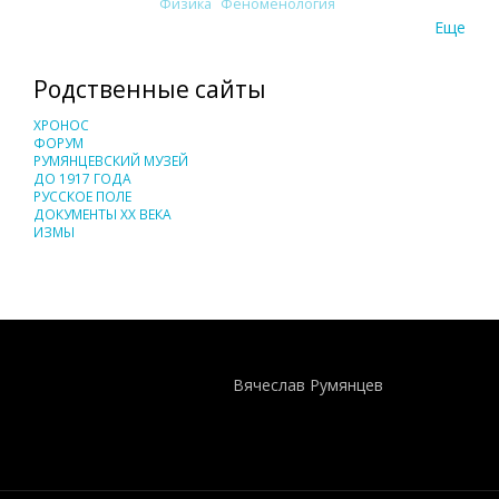
Физика
Феноменология
Еще
Родственные сайты
ХРОНОС
ФОРУМ
РУМЯНЦЕВСКИЙ МУЗЕЙ
ДО 1917 ГОДА
РУССКОЕ ПОЛЕ
ДОКУМЕНТЫ XX ВЕКА
ИЗМЫ
Понятия И Категории - Исторический Проект ХРОНОС
WEB-редактор
Вячеслав Румянцев