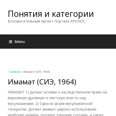
Понятия и категории
Вспомогательный проект портала ХРОНОС
Menu
Вы здесь
Главная
» Имамат (СИЭ, 1964)
Имамат (СИЭ, 1964)
ИМАМАТ 1) Догмат ислама о наследственном праве на
верховную духовную и светскую власть над
мусульманами. 2) Одна из форм мусульманской
теократии. Догмат имамат широко использовали
арабские халифы, позднее туруцкие султаны, а также