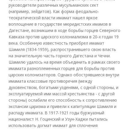
руководители различных мусульманских сект
(например, зейдитов). Как форма феодально-
теократической власти имамат нашел яркое
воплощение в государстве мюридистских имамов в
Дагестане, возникшем в ходе борьбы горцев Северного
Кавказа против царского колониализма в 20-х годах 19
века. Особенную известность приобрел имамат
Шамиля (1834-1959), распространившего свою власть
на значительную часть горного Дагестана и Чечни.
Шамилю удалось на время объединить в рамках своего
имамата разноплеменных горцев для борьбы против
царских колонизаторов. Однако обострявшиеся внутри
имамата классовые противоречия (между
духовенством, богатыми узденями, с одной стороны, и
эксплуатируемой ими массой крестьянства - с другой
стороны) ослабили его способность к сопротивлению
экспансии царизма и привели к капитуляции Шамиля и
распаду имамата. В 1917-1921 годы буржуазный
националист Н. Гоцинский и Узун-Хаджи пытались
использовать догмат имамат для сплочения