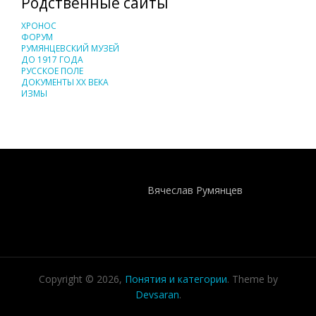
Родственные сайты
ХРОНОС
ФОРУМ
РУМЯНЦЕВСКИЙ МУЗЕЙ
ДО 1917 ГОДА
РУССКОЕ ПОЛЕ
ДОКУМЕНТЫ XX ВЕКА
ИЗМЫ
Понятия И Категории - Исторический Проект ХРОНОС
WEB-редактор
Вячеслав Румянцев
Copyright © 2026,
Понятия и категории
. Theme by
Devsaran
.