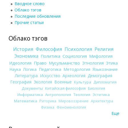
Вводное слово
Облако тэгов
Последние обновления
Прочие статьи
Облако тэгов
История
Философия
Психология
Религия
Экономика
Политика
Социология
Мифология
Идеология
Право
Мусульманство
Этнология
Этика
Наука
Логика
Педагогика
Методология
Языкознание
Литература
Искусство
Археология
Демография
География
Экология
Военные
Культура
Дипломатия
Документы
Китайская философия
Биология
Информатика
Антропология
Теология
Эстетика
Математика
Риторика
Мировоззрение
Архитектура
Физика
Феноменология
Еще