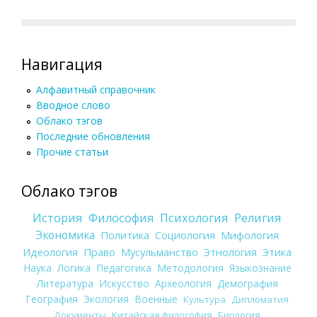
Навигация
Алфавитный справочник
Вводное слово
Облако тэгов
Последние обновления
Прочие статьи
Облако тэгов
История
Философия
Психология
Религия
Экономика
Политика
Социология
Мифология
Идеология
Право
Мусульманство
Этнология
Этика
Наука
Логика
Педагогика
Методология
Языкознание
Литература
Искусство
Археология
Демография
География
Экология
Военные
Культура
Дипломатия
Документы
Китайская философия
Биология