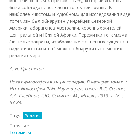
многочисленным запретам – табу, которые должны
были соблюдать все члены тотемной группы. В
наиболее «чистом» и «удобном» для исследования виде
тотемизм был обнаружен у индейцев Северной
Америки, аборигенов Австралии, коренных жителей
Центральной и Южной Африки. Пережитки тотемизма
(пищевые запреты, изображение священных существ в
виде животных и т.п.) можно обнаружить во многих
религиях мира.
А. Н. Красников
Новая философская энциклопедия. В четырех томах. /
Ин-т философии РАН. Научно-ред. совет: В.С. Степин,
А.А. Гусейнов, Г.Ю. Семигин. М., Мысль, 2010, т.
IV, с.
83-84.
Tags:
Религия
Понятие:
Тотемизм