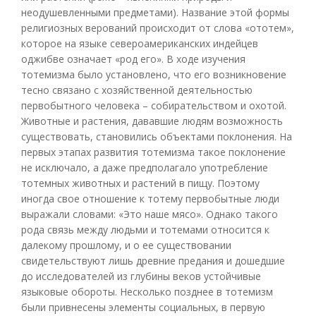
неодушевленными предметами). Название этой формы
религиозных верований происходит от слова «ототем»,
которое на языке североамериканских индейцев
оджибве означает «род его». В ходе изучения
тотемизма было установлено, что его возникновение
тесно связано с хозяйственной деятельностью
первобытного человека – собирательством и охотой.
Животные и растения, дававшие людям возможность
существовать, становились объектами поклонения. На
первых этапах развития тотемизма такое поклонение
не исключало, а даже предполагало употребление
тотемных животных и растений в пищу. Поэтому
иногда свое отношение к тотему первобытные люди
выражали словами: «Это наше мясо». Однако такого
рода связь между людьми и тотемами относится к
далекому прошлому, и о ее существовании
свидетельствуют лишь древние предания и дошедшие
до исследователей из глубины веков устойчивые
языковые обороты. Несколько позднее в тотемизм
были привнесены элементы социальных, в первую