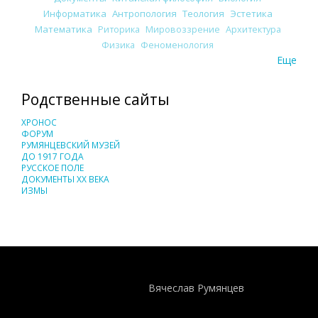
Информатика
Антропология
Теология
Эстетика
Математика
Риторика
Мировоззрение
Архитектура
Физика
Феноменология
Еще
Родственные сайты
ХРОНОС
ФОРУМ
РУМЯНЦЕВСКИЙ МУЗЕЙ
ДО 1917 ГОДА
РУССКОЕ ПОЛЕ
ДОКУМЕНТЫ XX ВЕКА
ИЗМЫ
Понятия И Категории - Исторический Проект ХРОНОС
WEB-редактор
Вячеслав Румянцев