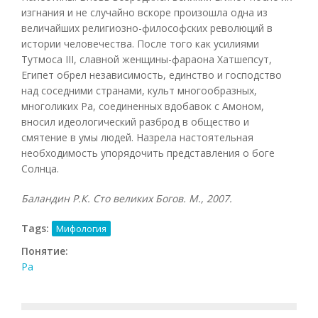
изгнания и не случайно вскоре произошла одна из
величайших религиозно-философских революций в
истории человечества. После того как усилиями
Тутмоса III, славной женщины-фараона Хатшепсут,
Египет обрел независимость, единство и господство
над соседними странами, культ многообразных,
многоликих Ра, соединенных вдобавок с Амоном,
вносил идеологический разброд в общество и
смятение в умы людей. Назрела настоятельная
необходимость упорядочить представления о боге
Солнца.
Баландин Р.К. Сто великих Богов. М., 2007.
Tags:
Мифология
Понятие:
Ра