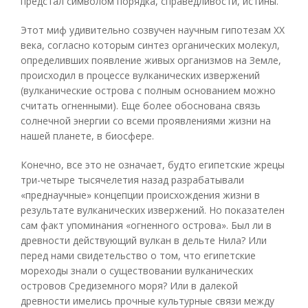
предстал символом порядка, справедливости, истины.
Этот миф удивительно созвучен научным гипотезам XX
века, согласно которым синтез органических молекул,
определивших появление живых организмов на Земле,
происходил в процессе вулканических извержений
(вулканические острова с полным основанием можно
считать огненными). Еще более обоснована связь
солнечной энергии со всеми проявлениями жизни на
нашей планете, в биосфере.
Конечно, все это не означает, будто египетские жрецы
три-четыре тысячелетия назад разрабатывали
«преднаучные» концепции происхождения жизни в
результате вулканических извержений. Но показателен
сам факт упоминания «огненного острова». Был ли в
древности действующий вулкан в дельте Нила? Или
перед нами свидетельство о том, что египетские
мореходы знали о существовании вулканических
островов Средиземного моря? Или в далекой
древности имелись прочные культурные связи между