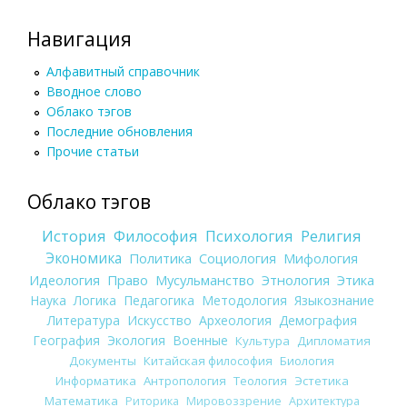
Навигация
Алфавитный справочник
Вводное слово
Облако тэгов
Последние обновления
Прочие статьи
Облако тэгов
История
Философия
Психология
Религия
Экономика
Политика
Социология
Мифология
Идеология
Право
Мусульманство
Этнология
Этика
Наука
Логика
Педагогика
Методология
Языкознание
Литература
Искусство
Археология
Демография
География
Экология
Военные
Культура
Дипломатия
Документы
Китайская философия
Биология
Информатика
Антропология
Теология
Эстетика
Математика
Риторика
Мировоззрение
Архитектура