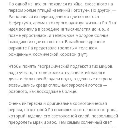
По одной из них, он появился из яйца, снесенного на
первом холме птицей «великий Гоготун». По другой —
Ра появился из первозданного цветка лотоса —
Нефертума, аромат которого вдохнул жизнь в Ра. Эта
идея возникла в середине III тысячелетия до н. э., а
позже упростилась, и теперь уже молодое Солнце
выходило из цветка лотоса. В наиболее древнем
варианте Ра представлен золотым теленком,
рожденным Космической Коровой (Нут).
Чтобы понять географический подтекст этих мифов,
надо учесть, что несколько тысячелетий назад в
дельте Нила преобладали воды, отдельные острова
возвышались среди сплошных зарослей лотоса —
розового, как восходящее Солнце.
Очень интересна и оригинальна космогоническая
версия, по которой Ра появился из огненного острова,
который наделил его светоносной силой, позволившей
преодолеть мрак и хаос. Тем самым солнечный свет