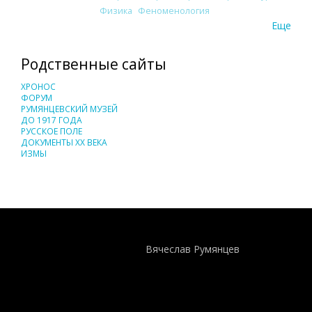
Физика
Феноменология
Еще
Родственные сайты
ХРОНОС
ФОРУМ
РУМЯНЦЕВСКИЙ МУЗЕЙ
ДО 1917 ГОДА
РУССКОЕ ПОЛЕ
ДОКУМЕНТЫ XX ВЕКА
ИЗМЫ
Понятия И Категории - Исторический Проект ХРОНОС
WEB-редактор
Вячеслав Румянцев