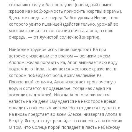
сохраняют силу и благополучие (очевидный намек
жрецов на необходимость приносить жертвы в храмы).
Здесь же предстает перед Ра бог урожая Непри, тело
которого увито пшеницей (действительно, урожай во
многом зависит от состояния почвы, а оно, в свою
очередь, — от лучистой солнечной энергии).
Наиболее трудное испытание предстоит Ра при
встрече с извечным его врагом — великим змеем
Апопом. Желая погубить Ра, Апоп выпивает всю воду
подземного Нила. Начинается жестокое сражение, в
котором побеждают боги, возглавляемые Ра.
Пронзенный копьями, Апоп извергает проглоченную
воду и остается в подземелье, тогда как ладья Ра
восходит над землей. Иногда Апоп осмеливается
напасть на Ра днем Ему удается на некоторое время
овладеть солнечным диском. Но это длится недолго, и
Ра вновь предстает во всем блеске, низвергая Апопа в
бездну. Ясно, что тут речь идет о солнечных затмениях.
О том, что Солнце порой попадает в пасть небесному