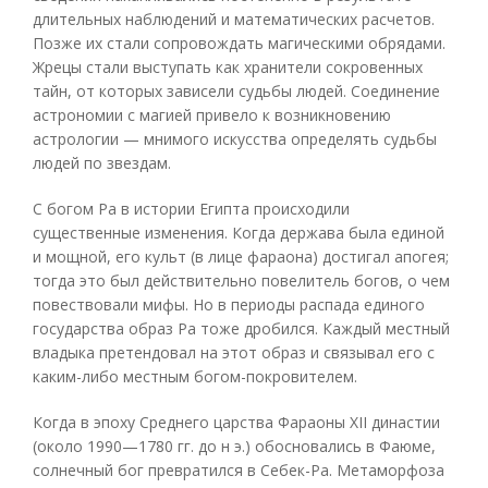
длительных наблюдений и математических расчетов.
Позже их стали сопровождать магическими обрядами.
Жрецы стали выступать как хранители сокровенных
тайн, от которых зависели судьбы людей. Соединение
астрономии с магией привело к возникновению
астрологии — мнимого искусства определять судьбы
людей по звездам.
С богом Ра в истории Египта происходили
существенные изменения. Когда держава была единой
и мощной, его культ (в лице фараона) достигал апогея;
тогда это был действительно повелитель богов, о чем
повествовали мифы. Но в периоды распада единого
государства образ Ра тоже дробился. Каждый местный
владыка претендовал на этот образ и связывал его с
каким-либо местным богом-покровителем.
Когда в эпоху Среднего царства Фараоны XII династии
(около 1990—1780 гг. до н э.) обосновались в Фаюме,
солнечный бог превратился в Себек-Ра. Метаморфоза