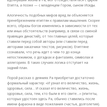
Египта, а позже — с младенцем Гором, сыном Исиды.
Алогичность подобных мифов вряд ли объясняется
пренебрежением египтян к правилам мышления. Скорее
всего, образы богов изменялись в зависимости от тех
или иных обстоятельств (например, в связи со сменой
правящих династий), от тех главных целей, которые
ставили перед собой авторы (или ставили перед
авторами заказчики текстов, рисунков). Египтяне
сознавали, что речь идет о чем-то до конца
непостижимом, о догадках и фантазиях, символах и
аллегориях. В таких случаях логика отступает на
задний план.
Порой рассказ о деяниях Ра приобретал достаточно
формальный характер: «И узнал его величество, жизнь,
здоровье, сила… И сказал его величество, жизнь,
здоровье, сила, тем, кто были в его свите…» (эпитеты,
которых удостоен здесь Ра, обычно ставились после
имени фараона в виде пожелания счастья, долголетия).