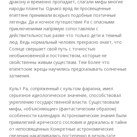
дракону и временно пропадает, слагали мифы многие
народы планеты. Однако вряд ли просвещенные
египтяне принимали всерьез подобные поэтичные
легенды. Да и ночное путешествие Ра с опасными
приключениями напрямую сопоставляли с
действительностью разве что только дети и темный
люд. Ведь нормальный человек прекрасно знает, что
Солнце свершает свой путь с точностью
необыкновенной и постоянством, которые не
свойственны живым существам. Тем более что
египетские жрецы научились предсказывать солнечные
затмения.
Культ Ра, сопряженный с культом фараона, имел
серьезное идеологическое значение, способствовал
укреплению государственной власти. Существовали
мифы, «объясняющие» (фантастическим образом)
особенности календаря. Астрономические знания были
привилегией жреческого сословия и держались в тайне
от непосвященных Конкретные астрономические
сведения накапливались постепенно в результате