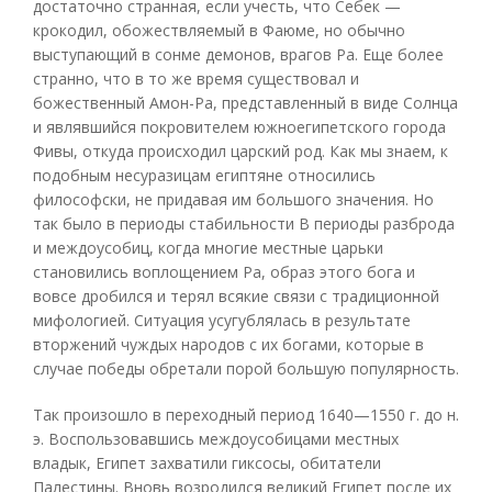
достаточно странная, если учесть, что Себек —
крокодил, обожествляемый в Фаюме, но обычно
выступающий в сонме демонов, врагов Ра. Еще более
странно, что в то же время существовал и
божественный Амон-Ра, представленный в виде Солнца
и являвшийся покровителем южноегипетского города
Фивы, откуда происходил царский род. Как мы знаем, к
подобным несуразицам египтяне относились
философски, не придавая им большого значения. Но
так было в периоды стабильности В периоды разброда
и междоусобиц, когда многие местные царьки
становились воплощением Ра, образ этого бога и
вовсе дробился и терял всякие связи с традиционной
мифологией. Ситуация усугублялась в результате
вторжений чуждых народов с их богами, которые в
случае победы обретали порой большую популярность.
Так произошло в переходный период 1640—1550 г. до н.
э. Воспользовавшись междоусобицами местных
владык, Египет захватили гиксосы, обитатели
Палестины. Вновь возродился великий Египет после их