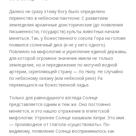
Далеко не сразу этому богу было определено
первенство в небесном пантеоне. С развитием
земледелия архаичные доисторические (до появления
письменности, государств) культы животных начали
меняться. Так, у божественного сокола Гора на голове
появился солнечный диск (и не у него одного).
Повлияло на мифологию и укрепление единой державы,
для которой огромное значение имели не только
земледелие, но и передвижение по могучей водной
артерии, скрепляющей страну — по Нилу. Не случайно
по небесному океану (или небесной реке) Ра
перемещался на божественной ладье.
Только для равнодушного взгляда Солнце
представляется одним и тем же. Оно постоянно
меняется, и это нашло отражение в египетской
мифологии. Утреннее Солнце называли Хепри. Это имя
— производное от глагола «существовать». По-
видимому, появление Солнца воспринималось как