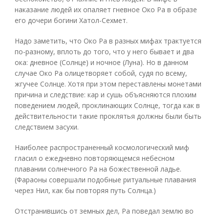
наказание людей их опаляет гневное Око Ра в образе
его дочери богини Хатол-Сехмет.
Надо заметить, что Око Ра в разных мифах трактуется
по-разному, вплоть до того, что у него бывает и два
ока: дневное (Солнце) и ночное (Луна). Но в данном
случае Око Ра олицетворяет собой, судя по всему,
жгучее Солнце. Хотя при этом переставлены монетами
причина и следствие: кар и сушь объясняются плохим
поведением людей, проклинающих Солнце, тогда как в
действительности такие проклятья должны были быть
следствием засухи.
Наиболее распространенный космологический миф
гласил о ежедневно повторяющемся небесном
плавании солнечного Ра на божественной ладье.
(Фараоны совершали подобные ритуальные плавания
через Нил, как бы повторяя путь Солнца.)
Отстранившись от земных дел, Ра поведал землю во