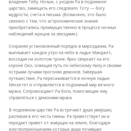
владение Гебу. Ночью, с уходом Ра в подземное
царство, замещать его следовало Тоту — богу
мудрости, счета и письма. (Возможно, это было
связано с тем, что астрономические знания
приобретались преимущественно в процессе ночных
наблюдений жрецов за звездами.)
Сохраняя установленный порядок в мироздании, Ра
выплывает каждое утро на небо в ладье Манджет,
восседая на золотом троне. Ярко сверкает на его
короне Око, освещая путь по небесному Нилу и своими
острыми лучами прогоняя демонов. Завершая
путешествие, Ра пересаживается в ночную ладью
Месектет и отправляется в подземный мир вечного
мрака. Сопровождают Ра боги, помогающие ему
справляться с демонами мрака.
В подземном царстве Ра встречают души умерших,
распевая в его честь гимны. Ра приветствует их и
передает привет от живущих на земле, благодаря
жертвоприношениям которых души почивших