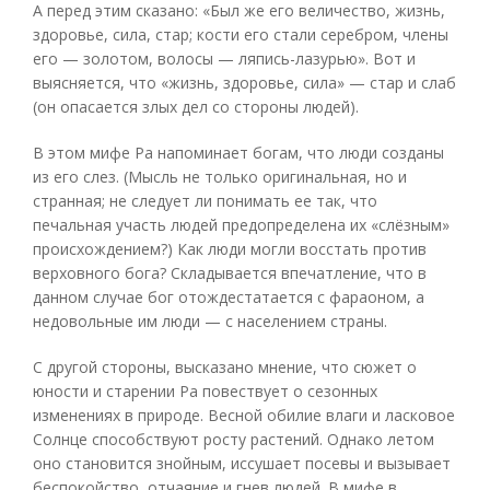
А перед этим сказано: «Был же его величество, жизнь,
здоровье, сила, стар; кости его стали серебром, члены
его — золотом, волосы — ляпись-лазурью». Вот и
выясняется, что «жизнь, здоровье, сила» — стар и слаб
(он опасается злых дел со стороны людей).
В этом мифе Ра напоминает богам, что люди созданы
из его слез. (Мысль не только оригинальная, но и
странная; не следует ли понимать ее так, что
печальная участь людей предопределена их «слёзным»
происхождением?) Как люди могли восстать против
верховного бога? Складывается впечатление, что в
данном случае бог отождестатается с фараоном, а
недовольные им люди — с населением страны.
С другой стороны, высказано мнение, что сюжет о
юности и старении Ра повествует о сезонных
изменениях в природе. Весной обилие влаги и ласковое
Солнце способствуют росту растений. Однако летом
оно становится знойным, иссушает посевы и вызывает
беспокойство, отчаяние и гнев людей. В мифе в