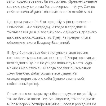
залог существования, бытия, жизни. «Зрелое» дневное
светило получило имя Ра, а вечернее — Атум. Сам по
себе солнечный диск тоже именовался особо: Атон.
Центром культа Ра был город Иуну (по-гречески —
Гелиополь, «Солнцеград»). И когда в середине III
тысячелетия до н. э. возвысилась V династия Древнего
царства, происходившая из Иуну, Ра превратился в
общеегипетского Владыку Вселенной.
В Иуну-Солнцеграде была популярна своя версия
сотворения мира, согласно которой Хепри восстал из
неоглядного Нуна и не увидел поначалу места, куда
можно было ступить. И тогда воздвиг он земляной
холм Бен-бен. Дабы создать все сущее, Ра
оплодотворил самого себя («упало семя в мой
собственный рот»).
После этого он «изрыгнул» бога воздуха и ветра Шу, а
также богиню влаги Тефнут. Впрочем, такова одна из
многих версий сотворения мира, богов и рождения Ра.