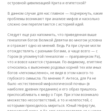
островной цивилизацией Крита и египетской?
В данном случае для нас главное — подчеркнуть, какие
проблемы возникают при анализе мифов и насколько
сложно они переплетаются с историей идей.
Следует еще раз напомнить, что приведенная выше
генеалогия богов Великой Девятки во многом условна
и отражает одно из мнений. Ведь Ра при случае могли
отождествлять с разными богами, а чаще всего — с
Гором (в упомянутой генеалогии — праправнуком Ра),
что и вовсе кажется странным. По-видимому, египтяне
относились к выяснению родовых корней тех или иных
богов «легкомысленно», не видя в этом какого-то
глубокого сммысла. По мнению Р. Антеса, для Ра не
было «естественной мифологической почвы» (в
наиболее древних преданиях) и его образ пришлось
приспосабливать к мифу о Горе. При этом возникало
множество несоответствий, а то и нелепостей, с
которыми приходилось мириться. Юный Нефертум,
вдохнувший жизнь в Ра, мог отождествляться с царем