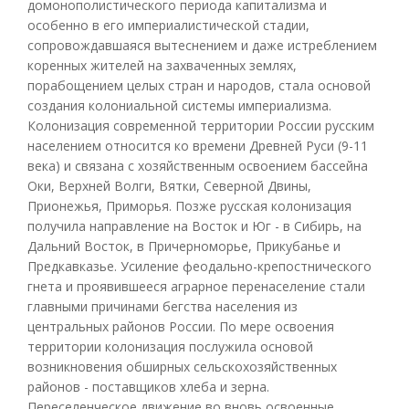
домонополистического периода капитализма и
особенно в его империалистической стадии,
сопровождавшаяся вытеснением и даже истреблением
коренных жителей на захваченных землях,
порабощением целых стран и народов, стала основой
создания колониальной системы империализма.
Колонизация современной территории России русским
населением относится ко времени Древней Руси (9-11
века) и связана с хозяйственным освоением бассейна
Оки, Верхней Волги, Вятки, Северной Двины,
Прионежья, Приморья. Позже русская колонизация
получила направление на Восток и Юг - в Сибирь, на
Дальний Восток, в Причерноморье, Прикубанье и
Предкавказье. Усиление фeодально-крепостнического
гнета и проявившееся аграрное перенаселение стали
главными причинами бегства населения из
центральных районов России. По мере освоения
территории колонизация послужила основой
возникновения обширных сельскохозяйственных
районов - поставщиков хлеба и зерна.
Переселенческое движение во вновь освоенные