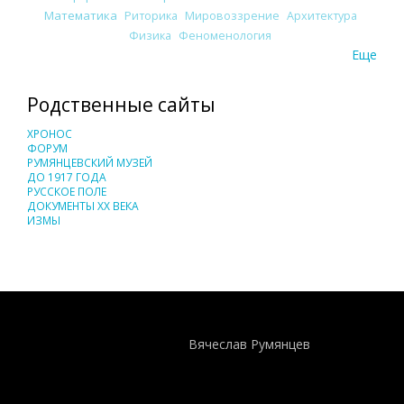
Математика
Риторика
Мировоззрение
Архитектура
Физика
Феноменология
Еще
Родственные сайты
ХРОНОС
ФОРУМ
РУМЯНЦЕВСКИЙ МУЗЕЙ
ДО 1917 ГОДА
РУССКОЕ ПОЛЕ
ДОКУМЕНТЫ XX ВЕКА
ИЗМЫ
Понятия И Категории - Исторический Проект ХРОНОС
WEB-редактор
Вячеслав Румянцев