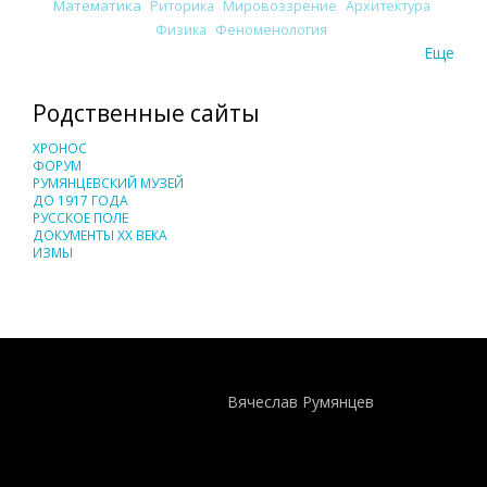
Математика
Риторика
Мировоззрение
Архитектура
Физика
Феноменология
Еще
Родственные сайты
ХРОНОС
ФОРУМ
РУМЯНЦЕВСКИЙ МУЗЕЙ
ДО 1917 ГОДА
РУССКОЕ ПОЛЕ
ДОКУМЕНТЫ XX ВЕКА
ИЗМЫ
Понятия И Категории - Исторический Проект ХРОНОС
WEB-редактор
Вячеслав Румянцев