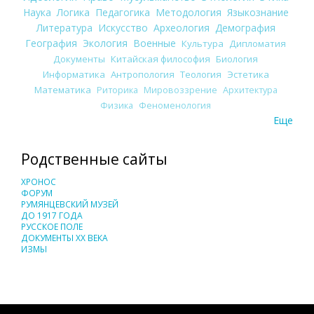
Наука
Логика
Педагогика
Методология
Языкознание
Литература
Искусство
Археология
Демография
География
Экология
Военные
Культура
Дипломатия
Документы
Китайская философия
Биология
Информатика
Антропология
Теология
Эстетика
Математика
Риторика
Мировоззрение
Архитектура
Физика
Феноменология
Еще
Родственные сайты
ХРОНОС
ФОРУМ
РУМЯНЦЕВСКИЙ МУЗЕЙ
ДО 1917 ГОДА
РУССКОЕ ПОЛЕ
ДОКУМЕНТЫ XX ВЕКА
ИЗМЫ