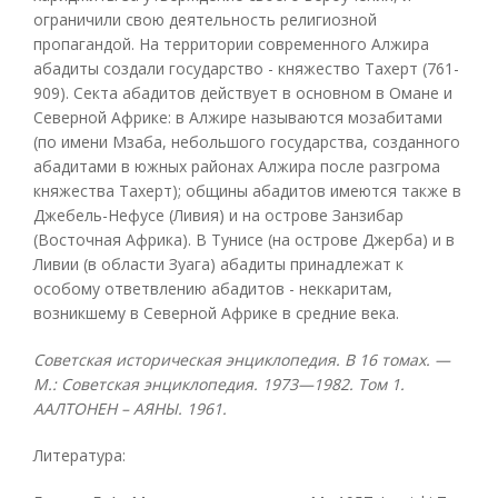
ограничили свою деятельность религиозной
пропагандой. На территории современного Алжира
абадиты создали государство - княжество Тахерт (761-
909). Секта абадитов действует в основном в Омане и
Северной Африке: в Алжире называются мозабитами
(по имени Мзаба, небольшого государства, созданного
абадитами в южных районах Алжира после разгрома
княжества Тахерт); общины абадитов имеются также в
Джебель-Нефусе (Ливия) и на острове Занзибар
(Восточная Африка). В Тунисе (на острове Джерба) и в
Ливии (в области Зуага) абадиты принадлежат к
особому ответвлению абадитов - неккаритам,
возникшему в Северной Африке в средние века.
Советская историческая энциклопедия. В 16 томах. —
М.: Советская энциклопедия. 1973—1982.
Том 1.
ААЛТОНЕН – АЯНЫ. 1961.
Литература: