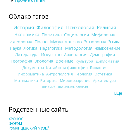
Прочие статьи
Облако тэгов
История
Философия
Психология
Религия
Экономика
Политика
Социология
Мифология
Идеология
Право
Мусульманство
Этнология
Этика
Наука
Логика
Педагогика
Методология
Языкознание
Литература
Искусство
Археология
Демография
География
Экология
Военные
Культура
Дипломатия
Документы
Китайская философия
Биология
Информатика
Антропология
Теология
Эстетика
Математика
Риторика
Мировоззрение
Архитектура
Физика
Феноменология
Еще
Родственные сайты
ХРОНОС
ФОРУМ
РУМЯНЦЕВСКИЙ МУЗЕЙ