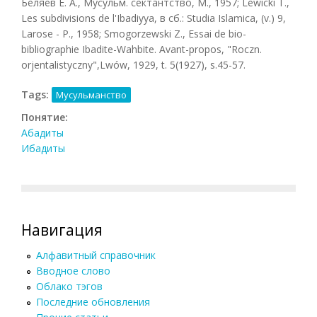
Беляев Е. A., Мусульм. сектантство, М., 1957; Lewicki T.,
Les subdivisions de l'Ibadiyya, в сб.: Studia Islamica, (v.) 9,
Larose - P., 1958; Smogorzewski Z., Essai de bio-
bibliographie Ibadite-Wahbite. Avant-propos, "Roczn.
orjentalistyczny",Lwów, 1929, t. 5(1927), s.45-57.
Tags:
Мусульманство
Понятие:
Абадиты
Ибадиты
Навигация
Алфавитный справочник
Вводное слово
Облако тэгов
Последние обновления