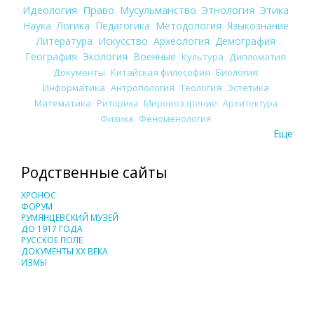
Идеология
Право
Мусульманство
Этнология
Этика
Наука
Логика
Педагогика
Методология
Языкознание
Литература
Искусство
Археология
Демография
География
Экология
Военные
Культура
Дипломатия
Документы
Китайская философия
Биология
Информатика
Антропология
Теология
Эстетика
Математика
Риторика
Мировоззрение
Архитектура
Физика
Феноменология
Еще
Родственные сайты
ХРОНОС
ФОРУМ
РУМЯНЦЕВСКИЙ МУЗЕЙ
ДО 1917 ГОДА
РУССКОЕ ПОЛЕ
ДОКУМЕНТЫ XX ВЕКА
ИЗМЫ