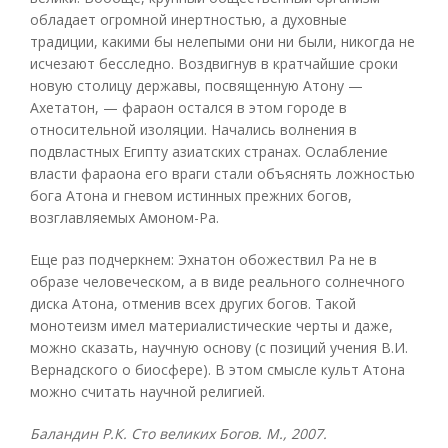
обладает огромной инертностью, а духовные
традиции, какими бы нелепыми они ни были, никогда не
исчезают бесследно. Воздвигнув в кратчайшие сроки
новую столицу державы, посвященную Атону —
Ахетатон, — фараон остался в этом городе в
относительной изоляции. Начались волнения в
подвластных Египту азиатских странах. Ослабление
власти фараона его враги стали объяснять ложностью
бога Атона и гневом истинных прежних богов,
возглавляемых Амоном-Ра.
Еще раз подчеркнем: Эхнатон обожествил Ра не в
образе человеческом, а в виде реального солнечного
диска Атона, отменив всех других богов. Такой
монотеизм имел материалистические черты и даже,
можно сказать, научную основу (с позиций учения В.И.
Вернадского о биосфере). В этом смысле культ Атона
можно считать научной религией.
Баландин Р.К. Сто великих Богов. М., 2007.