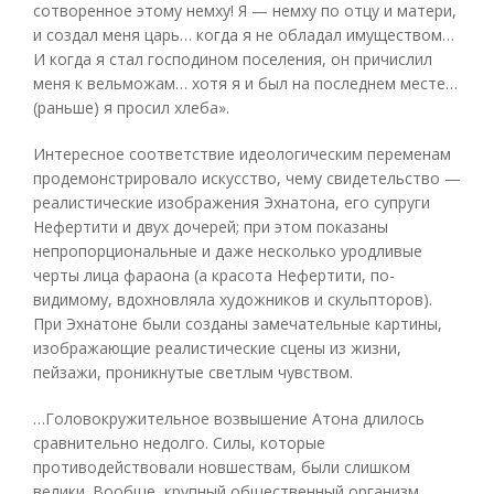
сотворенное этому немху! Я — немху по отцу и матери,
и создал меня царь… когда я не обладал имуществом…
И когда я стал господином поселения, он причислил
меня к вельможам… хотя я и был на последнем месте…
(раньше) я просил хлеба».
Интересное соответствие идеологическим переменам
продемонстрировало искусство, чему свидетельство —
реалистические изображения Эхнатона, его супруги
Нефертити и двух дочерей; при этом показаны
непропорциональные и даже несколько уродливые
черты лица фараона (а красота Нефертити, по-
видимому, вдохновляла художников и скульпторов).
При Эхнатоне были созданы замечательные картины,
изображающие реалистические сцены из жизни,
пейзажи, проникнутые светлым чувством.
…Головокружительное возвышение Атона длилось
сравнительно недолго. Силы, которые
противодействовали новшествам, были слишком
велики. Вообще, крупный общественный организм