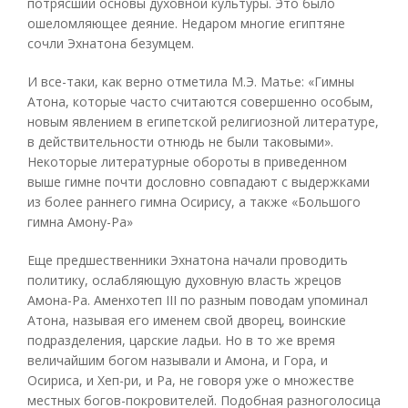
потрясший основы духовной культуры. Это было
ошеломляющее деяние. Недаром многие египтяне
сочли Эхнатона безумцем.
И все-таки, как верно отметила М.Э. Матье: «Гимны
Атона, которые часто считаются совершенно особым,
новым явлением в египетской религиозной литературе,
в действительности отнюдь не были таковыми».
Некоторые литературные обороты в приведенном
выше гимне почти дословно совпадают с выдержками
из более раннего гимна Осирису, а также «Большого
гимна Амону-Ра»
Еще предшественники Эхнатона начали проводить
политику, ослабляющую духовную власть жрецов
Амона-Ра. Аменхотеп III по разным поводам упоминал
Атона, называя его именем свой дворец, воинские
подразделения, царские ладьи. Но в то же время
величайшим богом называли и Амона, и Гора, и
Осириса, и Хеп-ри, и Ра, не говоря уже о множестве
местных богов-покровителей. Подобная разноголосица