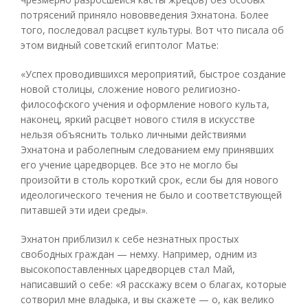
потрясений приняло нововведения Эхнатона. Более
того, последовал расцвет культуры. Вот что писала об
этом видный советский египтолог Матье:
«Успех проводившихся мероприятий, быстрое создание
новой столицы, сложение нового религиозно-
философского учения и оформление нового культа,
наконец, яркий расцвет нового стиля в искусстве
нельзя объяснить только личными действиями
Эхнатона и раболепным следованием ему принявших
его учение царедворцев. Все это не могло бы
произойти в столь короткий срок, если бы для нового
идеологического течения не было и соответствующей
питавшей эти идеи среды».
Эхнатон приблизил к себе незнатных простых
свободных граждан — немху. Например, одним из
высокопоставленных царедворцев стал Май,
написавший о себе: «Я расскажу всем о благах, которые
сотворил мне владыка, и вы скажете — о, как велико