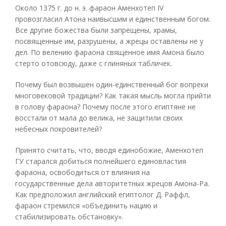
Около 1375 г. до н. э. фараон Аменхотеп IV
провозгласил Атона наивысшим и единственным богом.
Все другие божества были запрещены, храмы,
посвященные им, разрушены, а жрецы оставлены не у
дел. По велению фараона священное имя Амона было
стерто отовсюду, даже с глиняных табличек.
Почему был возвышен один-единственный бог вопреки
многовековой традиции? Как такая мысль могла прийти
в голову фараона? Почему после этого египтяне не
восстали от мала до велика, не защитили своих
небесных покровителей?
Принято считать, что, вводя единобожие, Аменхотеп
ГУ старался добиться полнейшего единовластия
фараона, освободиться от влияния на
государственные дела авторитетных жрецов Амона-Ра.
Как предположил английский египтолог Д. Раффл,
фараон стремился «объединить нацию и
стабилизировать обстановку».