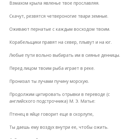
Взмахом крыла явленье твое прославляя.
Скачут, резвятся четвероногие твари земные.
Оживают пернатые с каждым восходом твоим.
Корабельщики правят на север, плывут и на юг.
Любые пути вольно выбирать им в сиянье денницы.
Перед лицом твоим рыба играет в реке.
Пронизал ты лучами пучину морскую.
Продолжим цитировать отрывки в переводе (с
английского подстрочника) М. Э. Матье:
Птенец в яйце говорит еще в скорлупе,
Ты даешь ему воздух внутри ее, чтобы ожить.