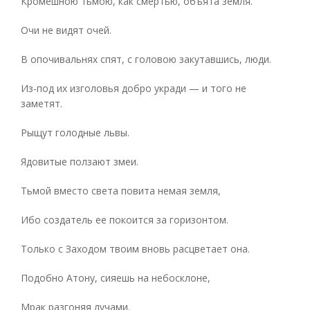
Кромешною тьмою, как смертью, объята земля.
Очи не видят очей.
В опочивальнях спят, с головою закутавшись, люди.
Из-под их изголовья добро укради — и того не
заметят.
Рыщут голодные львы.
Ядовитые ползают змеи.
Тьмой вместо света повита немая земля,
Ибо создатель ее покоится за горизонтом.
Только с Заходом твоим вновь расцветает она.
Подобно Атону, сияешь на небосклоне,
Мрак разгоняя лучами.