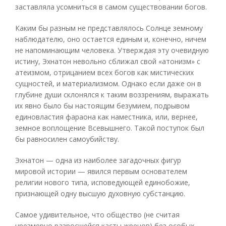
заставляла усомниться в самом существовании богов.
Каким бы разным не представлялось Солнце земному
наблюдателю, оно остается единым и, конечно, ничем
не напоминающим человека. Утверждая эту очевидную
истину, Эхнатон невольно сближал свой «атонизм» с
атеизмом, отрицанием всех богов как мистических
сущностей, и материализмом. Однако если даже он в
глубине души склонялся к таким воззрениям, выражать
их явно было бы настоящим безумием, подрывом
единовластия фараона как наместника, или, вернее,
земное воплощение Всевышнего. Такой поступок был
бы равносилен самоубийству.
Эхнатон — одна из наиболее загадочных фигур
мировой истории — явился первым основателем
религии нового типа, исповедующей единобожие,
признающей одну высшую духовную субстанцию.
Самое удивительное, что общество (не считая
чрезмерно разросшейся касты жрецов) без особых