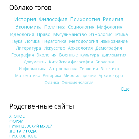
Облако тэгов
История
Философия
Психология
Религия
Экономика
Политика
Социология
Мифология
Идеология
Право
Мусульманство
Этнология
Этика
Наука
Логика
Педагогика
Методология
Языкознание
Литература
Искусство
Археология
Демография
География
Экология
Военные
Культура
Дипломатия
Документы
Китайская философия
Биология
Информатика
Антропология
Теология
Эстетика
Математика
Риторика
Мировоззрение
Архитектура
Физика
Феноменология
Еще
Родственные сайты
ХРОНОС
ФОРУМ
РУМЯНЦЕВСКИЙ МУЗЕЙ
ДО 1917 ГОДА
РУССКОЕ ПОЛЕ