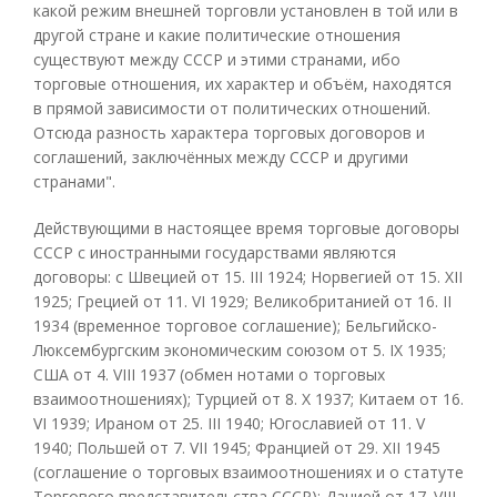
какой режим внешней торговли установлен в той или в
другой стране и какие политические отношения
существуют между СССР и этими странами, ибо
торговые отношения, их характер и объём, находятся
в прямой зависимости от политических отношений.
Отсюда разность характера торговых договоров и
соглашений, заключённых между СССР и другими
странами".
Действующими в настоящее время торговые договоры
СССР с иностранными государствами являются
договоры: с Швецией от 15. III 1924; Норвегией от 15. XII
1925; Грецией от 11. VI 1929; Великобританией от 16. II
1934 (временное торговое соглашение); Бельгийско-
Люксембургским экономическим союзом от 5. IX 1935;
США от 4. VIII 1937 (обмен нотами о торговых
взаимоотношениях); Турцией от 8. X 1937; Китаем от 16.
VI 1939; Ираном от 25. III 1940; Югославией от 11. V
1940; Польшей от 7. VII 1945; Францией от 29. XII 1945
(соглашение о торговых взаимоотношениях и о статуте
Торгового представительства СССР); Данией от 17. VIII