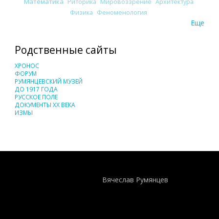
Математика
Риторика
Мировоззрение
Архитектура
Физика
Феноменология
Еще
Родственные сайты
ХРОНОС
ФОРУМ
РУМЯНЦЕВСКИЙ МУЗЕЙ
ДО 1917 ГОДА
РУССКОЕ ПОЛЕ
ДОКУМЕНТЫ XX ВЕКА
ИЗМЫ
Понятия И Категории - Исторический Проект ХРОНОС
WEB-редактор
Вячеслав Румянцев