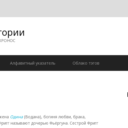
гории
 ХРОНОС
Алфавитный указатель
Облако тэгов
 жена
Одина
(Водана), богиня любви, брака,
Фригг называют дочерью Фьёргуна. Сестрой Фригг