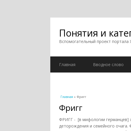
Понятия и кате
Вспомогательный проект портала
Главная
Вводное слово
Вы здесь
Главная
» Фригг
Фригг
ФРИГГ - [в мифологии германцев]
деторождения и семейного очага. 