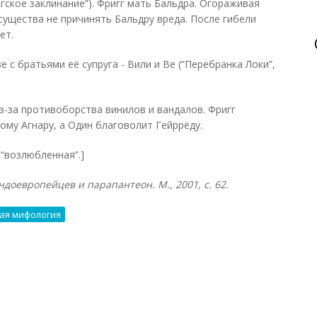
гское заклинание”). Фригг мать Бальдра. Огораживая
существа не причинять Бальдру вреда. После гибели
ет.
 с братьями её супруга - Вили и Ве (“Перебранка Локи”,
з-за противоборства винилов и вандалов. Фригг
му Агнару, а Один благоволит Гейррёду.
) - “возлюбленная”.]
ндоевропейцев и парапантеон. М., 2001, с. 62.
ая мифология