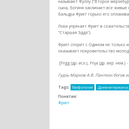
называют Фуллу (“Второе мерзебур
сына, богиня заклинает все живые 
Бальдра Фригг горько его оплакива
Локи упрекает Фригг в сожительстве
“Старшая Эдда”).
Фригг спорит с Одином не только и
оказывает покровительство молодо
[Frigg (др. исл.), Frija (др. вер. нем.
Гудзь-Марков А.В. Пантеон богов и
Tags:
Мифология
Древнегерманск
Понятие:
Фригг