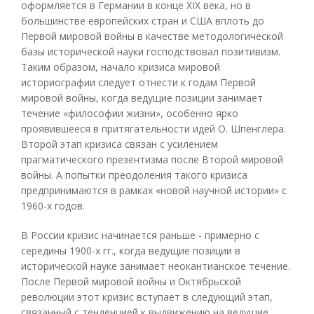
оформляется в Германии в конце XIX века, но в
большинстве европейских стран и США вплоть до
Первой мировой войны в качестве методологической
базы исторической науки господствовал позитивизм.
Таким образом, начало кризиса мировой
историографии следует отнести к годам Первой
мировой войны, когда ведущие позиции занимает
течение «философии жизни», особенно ярко
проявившееся в притягательности идей О. Шпенглера.
Второй этап кризиса связан с усилением
прагматического презентизма после Второй мировой
войны. А попытки преодоления такого кризиса
предпринимаются в рамках «новой научной истории» с
1960-х годов.
В России кризис начинается раньше - примерно с
середины 1900-х гг., когда ведущие позиции в
исторической науке занимает неокантианское течение.
После Первой мировой войны и Октябрьской
революции этот кризис вступает в следующий этап,
связанный с тенденцией к выдвижению на ведущие