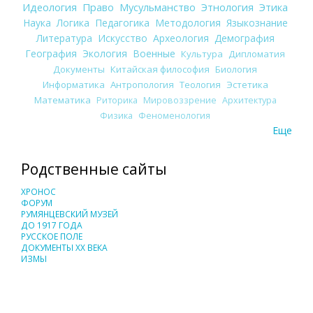
Идеология
Право
Мусульманство
Этнология
Этика
Наука
Логика
Педагогика
Методология
Языкознание
Литература
Искусство
Археология
Демография
География
Экология
Военные
Культура
Дипломатия
Документы
Китайская философия
Биология
Информатика
Антропология
Теология
Эстетика
Математика
Риторика
Мировоззрение
Архитектура
Физика
Феноменология
Еще
Родственные сайты
ХРОНОС
ФОРУМ
РУМЯНЦЕВСКИЙ МУЗЕЙ
ДО 1917 ГОДА
РУССКОЕ ПОЛЕ
ДОКУМЕНТЫ XX ВЕКА
ИЗМЫ