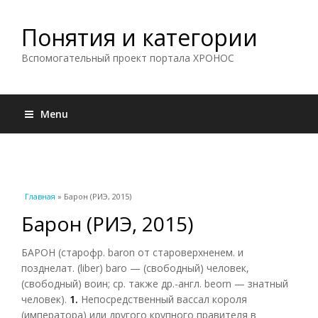
Понятия и категории
Вспомогательный проект портала ХРОНОС
Menu
Вы здесь
Главная
» Барон (РИЭ, 2015)
Барон (РИЭ, 2015)
БАРОН (старофр. baron от староверхненем. и
позднелат. (liber) baro — (свободный) человек,
(свободный) воин; ср. также др.-англ. beorn — знатный
человек).
1.
Непосредственный вассал короля
(императора) или другого крупного правителя в