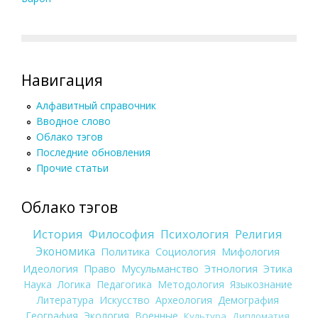
Навигация
Алфавитный справочник
Вводное слово
Облако тэгов
Последние обновления
Прочие статьи
Облако тэгов
История
Философия
Психология
Религия
Экономика
Политика
Социология
Мифология
Идеология
Право
Мусульманство
Этнология
Этика
Наука
Логика
Педагогика
Методология
Языкознание
Литература
Искусство
Археология
Демография
География
Экология
Военные
Культура
Дипломатия