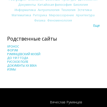
Документы
Китайская философия
Биология
Информатика
Антропология
Теология
Эстетика
Математика
Риторика
Мировоззрение
Архитектура
Физика
Феноменология
Еще
Родственные сайты
ХРОНОС
ФОРУМ
РУМЯНЦЕВСКИЙ МУЗЕЙ
ДО 1917 ГОДА
РУССКОЕ ПОЛЕ
ДОКУМЕНТЫ XX ВЕКА
ИЗМЫ
Понятия И Категории - Исторический Проект ХРОНОС
WEB-редактор
Вячеслав Румянцев