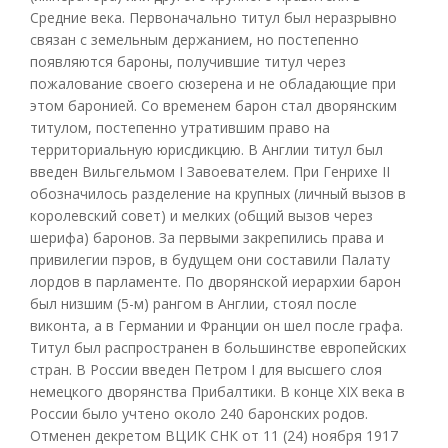
Средние века. Первоначально титул был неразрывно
связан с земельным держанием, но постепенно
появляются бароны, получившие титул через
пожалование своего сюзерена и не обладающие при
этом баронией. Со временем барон стал дворянским
титулом, постепенно утратившим право на
территориальную юрисдикцию. В Англии титул был
введен Вильгельмом I Завоевателем. При Генрихе II
обозначилось разделение на крупных (личный вызов в
королевский совет) и мелких (общий вызов через
шерифа) баронов. За первыми закрепились права и
привилегии пэров, в будущем они составили Палату
лордов в парламенте. По дворянской иерархии барон
был низшим (5-м) рангом в Англии, стоял после
виконта, а в Германии и Франции он шел после графа.
Титул был распространен в большинстве европейских
стран. В России введен Петром I для высшего слоя
немецкого дворянства Прибалтики. В конце XIX века в
России было учтено около 240 баронских родов.
Отменен декретом ВЦИК СНК от 11 (24) ноября 1917