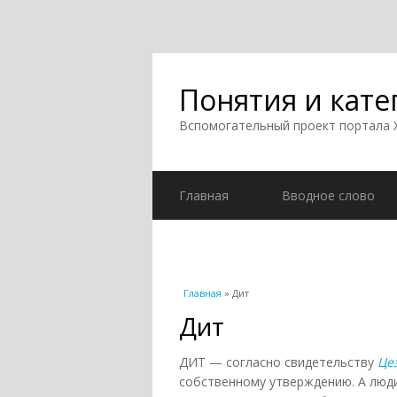
Понятия и кате
Вспомогательный проект портала
Главная
Вводное слово
Вы здесь
Главная
» Дит
Дит
ДИТ — согласно свидетельству
Це
собственному утверждению. А люди