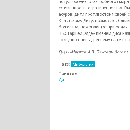
потустороннего (загробного) мира. 
«связанность, ограниченность». В
асуров. Дити противостоит своей с
Кельтскому Диту, возможно, близки 
божества, помогающие при родах. 
В «Старшей Эдде» именем диса наз
созвучно очень древнему славянск
Гудзь-Марков А.В. Пантеон богов и
Tags:
Мифология
Понятие:
Дит