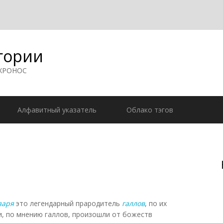
гории
 ХРОНОС
Алфавитный указатель
Облако тэгов
заря
это легендарный прародитель
галлов
, по их
, по мнению галлов, произошли от божеств