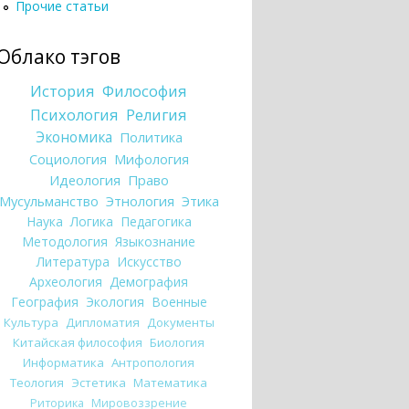
Прочие статьи
Облако тэгов
История
Философия
Психология
Религия
Экономика
Политика
Социология
Мифология
Идеология
Право
Мусульманство
Этнология
Этика
Наука
Логика
Педагогика
Методология
Языкознание
Литература
Искусство
Археология
Демография
География
Экология
Военные
Культура
Дипломатия
Документы
Китайская философия
Биология
Информатика
Антропология
Теология
Эстетика
Математика
Риторика
Мировоззрение