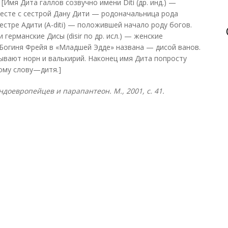
[Имя Дита галлов созвучно имени Diti (др. инд.) —
месте с сестрой Дану Дити — родоначальница рода
естре Адити (A-diti) — положившей начало роду богов.
германские Дисы (disir по др. исл.) — женские
Богиня Фрейя в «Младшей Эдде» названа — дисой ванов.
ывают норн и валькирий. Наконец имя Дита попросту
ому слову—дитя.]
ндоевропейцев и парапантеон. М., 2001, с. 41.