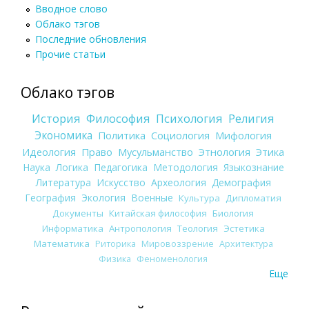
Вводное слово
Облако тэгов
Последние обновления
Прочие статьи
Облако тэгов
История
Философия
Психология
Религия
Экономика
Политика
Социология
Мифология
Идеология
Право
Мусульманство
Этнология
Этика
Наука
Логика
Педагогика
Методология
Языкознание
Литература
Искусство
Археология
Демография
География
Экология
Военные
Культура
Дипломатия
Документы
Китайская философия
Биология
Информатика
Антропология
Теология
Эстетика
Математика
Риторика
Мировоззрение
Архитектура
Физика
Феноменология
Еще