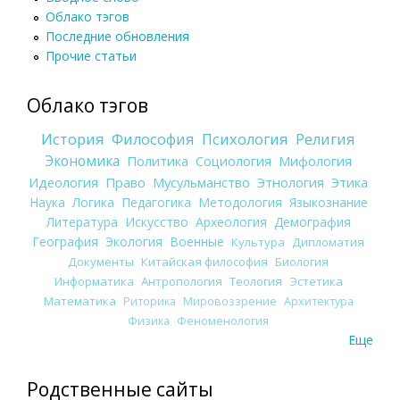
Облако тэгов
Последние обновления
Прочие статьи
Облако тэгов
История
Философия
Психология
Религия
Экономика
Политика
Социология
Мифология
Идеология
Право
Мусульманство
Этнология
Этика
Наука
Логика
Педагогика
Методология
Языкознание
Литература
Искусство
Археология
Демография
География
Экология
Военные
Культура
Дипломатия
Документы
Китайская философия
Биология
Информатика
Антропология
Теология
Эстетика
Математика
Риторика
Мировоззрение
Архитектура
Физика
Феноменология
Еще
Родственные сайты