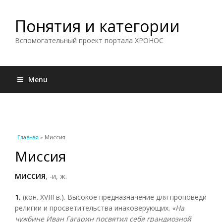
Понятия и категории
Вспомогательный проект портала ХРОНОС
Menu
Вы здесь
Главная
» Миссия
Миссия
МИССИЯ
, -и, ж.
1.
(кон. XVIII в.). Высокое предназначение для проповеди
религии и просветительства инаковерующих.
«На
чужбине Иван Гагарин посвятил себя грандиозной