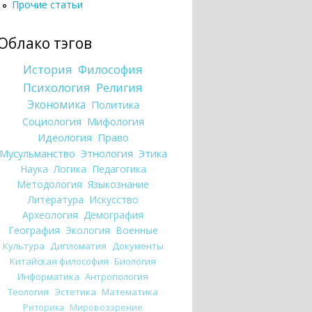
Прочие статьи
Облако тэгов
История
Философия
Психология
Религия
Экономика
Политика
Социология
Мифология
Идеология
Право
Мусульманство
Этнология
Этика
Наука
Логика
Педагогика
Методология
Языкознание
Литература
Искусство
Археология
Демография
География
Экология
Военные
Культура
Дипломатия
Документы
Китайская философия
Биология
Информатика
Антропология
Теология
Эстетика
Математика
Риторика
Мировоззрение