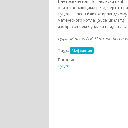
Нантосвельтой. По галльски nant —
олицетворяющими реки, черта, пр
Суцелл галлов близок ирландскому
магического котла. [Sucellus (лат
изображением Суцелла найдены на
Гудзь-Марков А.В. Пантеон богов и
Tags:
Мифология
Понятие:
Суцелл