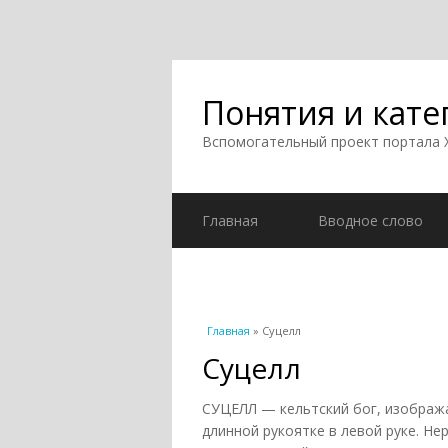
Понятия и кате
Вспомогательный проект портала
Главная
Вводное слово
Вы здесь
Главная
» Суцелл
Суцелл
СУЦЕЛЛ — кельтский бог, изобража
длинной рукоятке в левой руке. Н