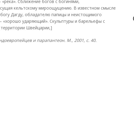
 «река». Сближение богов с богинями,
исущая кельтскому мироощущению. В известном смысле
 богу Дагду, обладателю папицы и неистощимого
.) — «хорошо ударяющий». Скульптуры и барельефы с
 территории Швейцарии,]
ндоевропейцев и парапантеон. М., 2001, с. 40.