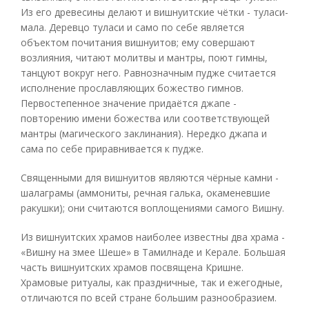
Из его древесины делают и вишнуитские чётки - туласи-
мала. Деревцо туласи и само по себе является
объектом почитания вишнуитов; ему совершают
возлияния, читают молитвы и мантры, поют гимны,
танцуют вокруг него. Равнозначным пудже считается
исполнение прославляющих божество гимнов.
Первостепенное значение придаётся джапе -
повторению имени божества или соответствующей
мантры (магического заклинания). Нередко джапа и
сама по себе приравнивается к пудже.
Священными для вишнуитов являются чёрные камни -
шалаграмы (аммониты, речная галька, окаменевшие
ракушки); они считаются воплощениями самого Вишну.
Из вишнуитских храмов наиболее известны два храма -
«Вишну на змее Шеше» в Тамилнаде и Керале. Большая
часть вишнуитских храмов посвящена Кришне.
Храмовые ритуалы, как праздничные, так и ежегодные,
отличаются по всей стране большим разнообразием.