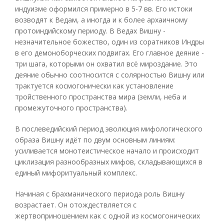
индуизме оформился примерно в 5-7 вв. Его истоки
возводят к Ведам, а иногда и к более архаичному
протоиндийскому периоду. В Ведах Вишну -
незначительное божество, один из соратников Индры
в его демоноборческих подвигах. Его главное деяние -
три шага, которыми он охватил всё мироздание. Это
деяние обычно соотносится с солярностью Вишну или
трактуется космогонически как установление
тройственного пространства мира (земли, неба и
промежуточного пространства).
В послеведийский период эволюция мифологического
образа Вишну идёт по двум основным линиям:
усиливается монотеистическое начало и происходит
циклизация разнообразных мифов, складывающихся в
единый мифоритуальный комплекс.
Начиная с брахманического периода роль Вишну
возрастает. Он отождествляется с
жертвоприношением как с одной из космогонических