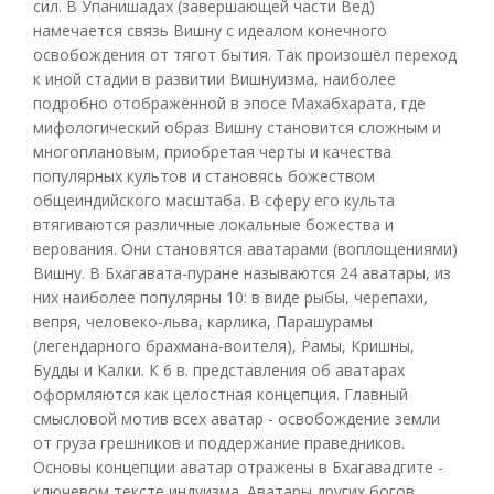
сил. В Упанишадах (завершающей части Вед)
намечается связь Вишну с идеалом конечного
освобождения от тягот бытия. Так произошёл переход
к иной стадии в развитии Вишнуизма, наиболее
подробно отображённой в эпосе Махабхарата, где
мифологический образ Вишну становится сложным и
многоплановым, приобретая черты и качества
популярных культов и становясь божеством
общеиндийского масштаба. В сферу его культа
втягиваются различные локальные божества и
верования. Они становятся аватарами (воплощениями)
Вишну. В Бхагавата-пуране называются 24 аватары, из
них наиболее популярны 10: в виде рыбы, черепахи,
вепря, человеко-льва, карлика, Парашурамы
(легендарного брахмана-воителя), Рамы, Кришны,
Будды и Калки. К 6 в. представления об аватарах
оформляются как целостная концепция. Главный
смысловой мотив всех аватар - освобождение земли
от груза грешников и поддержание праведников.
Основы концепции аватар отражены в Бхагавадгите -
ключевом тексте индуизма. Аватары других богов