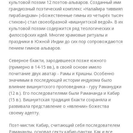
культовой поэзии 12 поэтов-альваров. Созданный ими
грандиозный поэтический комплекс «Налайира тиввияп
пирабандхам» («Божественные гимны из четырёх тысяч
стихов») стал своеобразной «вишнуитской ведой». В их
культовой поэзии содержится ряд теологических и
философских идей. Многие храмовые ритуалы и
праздники в Южной Индии до сих пор сопровождаются
пением гимнов альваров.
Северное бхакти, зародившееся позже южного
(примерно в 14-15 вв.), в своей основе имело
почитание двух аватар - Рамы и Кришны. Особенно
значимым в последующей истории индуизма было
влияние вишнуитского проповедника - гуру Рамануджи
(12 в.). Его последователями были Рамананда и Кабир
(15 в.). Вишнуитская традиция бхакти сохраняла и
развивала представление о «явлении» божества
своему адепту.
Поэт-мистик Кабир, считающий себя последователем
Рамананды, основал секту кабир-пантхи. Как и все