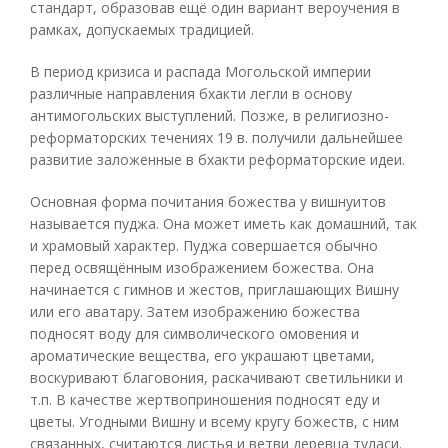
стандарт, образовав ещё один вариант вероучения в
рамках, допускаемых традицией.
В период кризиса и распада Могольской империи
различные направления бхакти легли в основу
антимогольских выступлений. Позже, в религиозно-
реформаторских течениях 19 в. получили дальнейшее
развитие заложенные в бхакти реформаторские идеи.
Основная форма почитания божества у вишнуитов
называется пуджа. Она может иметь как домашний, так
и храмовый характер. Пуджа совершается обычно
перед освящённым изображением божества. Она
начинается с гимнов и жестов, приглашающих Вишну
или его аватару. Затем изображению божества
подносят воду для символического омовения и
ароматические вещества, его украшают цветами,
воскуривают благовония, раскачивают светильники и
т.п. В качестве жертвоприношения подносят еду и
цветы. Угодными Вишну и всему кругу божеств, с ним
связанных, считаются листья и ветви деревца туласи.