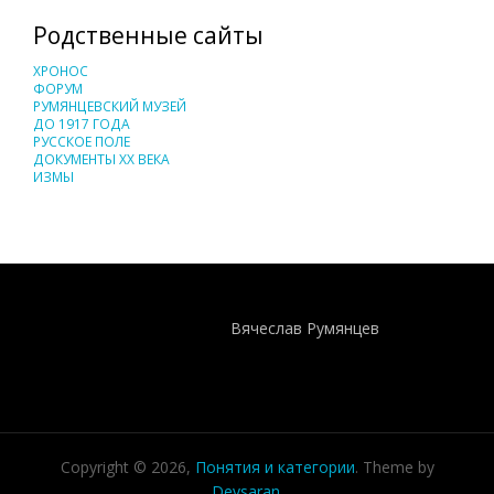
Родственные сайты
ХРОНОС
ФОРУМ
РУМЯНЦЕВСКИЙ МУЗЕЙ
ДО 1917 ГОДА
РУССКОЕ ПОЛЕ
ДОКУМЕНТЫ XX ВЕКА
ИЗМЫ
Понятия И Категории - Исторический Проект ХРОНОС
WEB-редактор
Вячеслав Румянцев
Copyright © 2026,
Понятия и категории
. Theme by
Devsaran
.