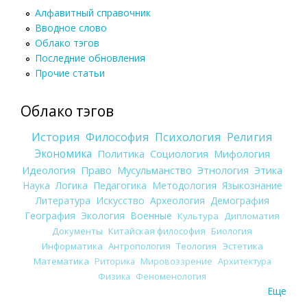
Алфавитный справочник
Вводное слово
Облако тэгов
Последние обновления
Прочие статьи
Облако тэгов
История
Философия
Психология
Религия
Экономика
Политика
Социология
Мифология
Идеология
Право
Мусульманство
Этнология
Этика
Наука
Логика
Педагогика
Методология
Языкознание
Литература
Искусство
Археология
Демография
География
Экология
Военные
Культура
Дипломатия
Документы
Китайская философия
Биология
Информатика
Антропология
Теология
Эстетика
Математика
Риторика
Мировоззрение
Архитектура
Физика
Феноменология
Еще