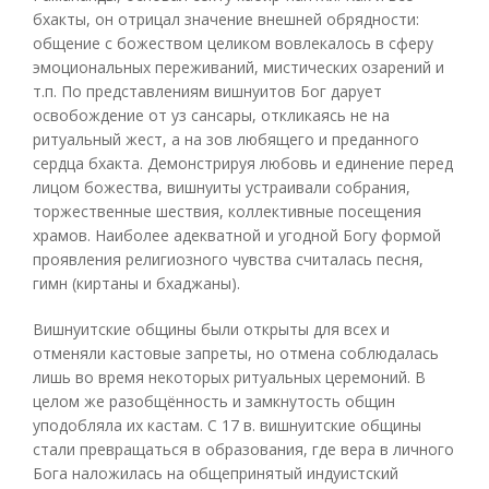
бхакты, он отрицал значение внешней обрядности:
общение с божеством целиком вовлекалось в сферу
эмоциональных переживаний, мистических озарений и
т.п. По представлениям вишнуитов Бог дарует
освобождение от уз сансары, откликаясь не на
ритуальный жест, а на зов любящего и преданного
сердца бхакта. Демонстрируя любовь и единение перед
лицом божества, вишнуиты устраивали собрания,
торжественные шествия, коллективные посещения
храмов. Наиболее адекватной и угодной Богу формой
проявления религиозного чувства считалась песня,
гимн (киртаны и бхаджаны).
Вишнуитские общины были открыты для всех и
отменяли кастовые запреты, но отмена соблюдалась
лишь во время некоторых ритуальных церемоний. В
целом же разобщённость и замкнутость общин
уподобляла их кастам. С 17 в. вишнуитские общины
стали превращаться в образования, где вера в личного
Бога наложилась на общепринятый индуистский