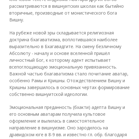
рассматриваются в вишнуитских школах как бытийно
вторичные, производные от монистического бога
Вишну.
На рубеже новой эры складывается религиозная
доктрина бхагаватизма, воплотившаяся наиболее
выразительно в Бхагавадгите. На смену безличному
Абсолюту - началу и основе вселенной пришёл
личностный Бог, к которому адент испытывает
всепоглощающую эмоциональную привязанность.
Важной частью бхагаватизма стало почитание аватар,
особенно Рамы и Кришны. Отождествлением Вишну и
Кришны завершилось в основных чертах формирование
собственно вишнуитской идеологии.
Эмоциональная преданность (бхакти) адепта Вишну и
его основным аватарам получила культовое
оформление и вылилась в самостоятельное
направление в вишнуизме. Оно зародилось на
дравидском юге в 8-9 вв. и известно гл. обр. благодаря