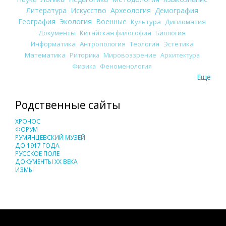
Литература
Искусство
Археология
Демография
География
Экология
Военные
Культура
Дипломатия
Документы
Китайская философия
Биология
Информатика
Антропология
Теология
Эстетика
Математика
Риторика
Мировоззрение
Архитектура
Физика
Феноменология
Еще
Родственные сайты
ХРОНОС
ФОРУМ
РУМЯНЦЕВСКИЙ МУЗЕЙ
ДО 1917 ГОДА
РУССКОЕ ПОЛЕ
ДОКУМЕНТЫ XX ВЕКА
ИЗМЫ