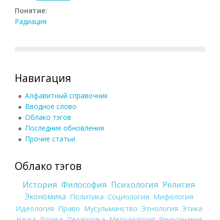
Понятие:
Радиация
Навигация
Алфавитный справочник
Вводное слово
Облако тэгов
Последние обновления
Прочие статьи
Облако тэгов
История
Философия
Психология
Религия
Экономика
Политика
Социология
Мифология
Идеология
Право
Мусульманство
Этнология
Этика
Наука
Логика
Педагогика
Методология
Языкознание