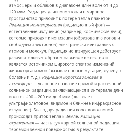
атмосферы и облаков в диапазоне длин волн от 4 до
120 мкм. Радиация длинноволновая в мировое
пространство приводит к потере тепла планетой.
Радиация ионизирующая
(радиационный фон) —
естественные излучения (например, космические лучи),
которые приводят к ионизации (образованию ионов и
свободных электронов) электрически нейтральных
атомов и молекул. Радиация ионизирующая действует
разрушительным образом на живое вещество и
является источником широкого спектра изменений
живых организмов (вызывает новые мутации, лучевую
болезнь и т. д.).
Радиация коротковолновая в
атмосфере
— условное название прямой и рассеянной
солнечной радиации, заключающейся в интервале длин
волн от 400—200 им до 4 мкм (включает
ультрафиолетовое, видимое и ближнее инфракрасное
излучение). Благодаря радиации коротковолновой
происходит приток тепла к Земле.
Радиация
отраженная
— часть суммарной солнечной радиации,
теряемой земной поверхностью в результате