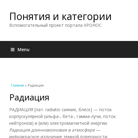
Понятия и категории
Вспомогательный проект портала ХРОНОС
Menu
Вы здесь
Главная
» Радиация
Радиация
РАДИАЦИЯ [лат. radiatio сияние, блеск] — поток
корпускулярной (альфа-, бета-, гамма-лучи, поток
нейтронов) и (или) электромагнитной энергии.
Радиация длинноволновая в атмосфере
—
инфракрасное излучение земной поверхности,