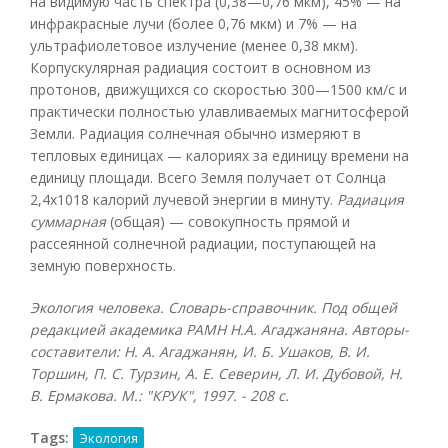
на видимую часть спектра (0,38—0,76 мкм), 45% — на
инфракрасные лучи (более 0,76 мкм) и 7% — на
ультрафиолетовое излучение (менее 0,38 мкм).
Корпускулярная радиация состоит в основном из
протонов, движущихся со скоростью 300—1500 км/с и
практически полностью улавливаемых магнитосферой
Земли. Радиация солнечная обычно измеряют в
тепловых единицах — калориях за единицу времени на
единицу площади. Всего Земля получает от Солнца
2,4х1018 калорий лучевой энергии в минуту.
Радиация
суммарная
(общая) — совокупность прямой и
рассеянной солнечной радиации, поступающей на
земную поверхность.
Экология человека. Словарь-справочник. Под общей
редакцией академика РАМН Н.А. Агаджаняна. Авторы-
составители: Н. А. Агаджанян, И. Б. Ушаков, В. И.
Торшин, П. С. Турзин, А. Е. Северин, Л. И. Дубовой, Н.
В. Ермакова. М.: "КРУК", 1997. - 208 с.
Tags:
Экология