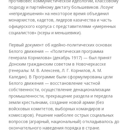
противовес коммунистической идеологии, классовому
подходу и партийному диктату большевиков. Лозунг
«непредрешения» на некоторое время объединил
монархистов, кадетов, лидеров казачества и часть
офицерского корпуса с представителями «умеренных
социалистов» (эсеры и меньшевики).
Первый документ об идейно-политических основах
Белого движения — «Политическая программа
генерала Корнилова» (декабрь 1917) — был принят
Донским гражданским советом в Новочеркасске
(генералы: М. В. Алексеев, Л. Г. Корнилов, А. М.
Каледин). В Программе были сформулированы цели
Белого движения — восстановление частной
собственности, осуществление денационализации
промышленности, прекращение раздела и передела
земли крестьянами, создание новой армии (без
войсковых комитетов, выборных командиров и
комиссаров). Решение наиболее острых социальных
вопросов (аграрный, национальный) откладывалось до
окончательного наведения порядка в стране.