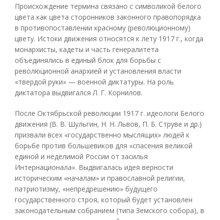
Происхождение термина связано с символикой белого
цвета как цвета сторонников законного правопорядка
в противопоставлении красному (революционному)
цвету. Истоки движения относятся к лету 1917 г., когда
монархисты, кадеты и часть генералитета
объединялись в единый блок для борьбы с
революционной анархией и установления власти
«твердой руки» — военной диктатуры. На роль
диктатора выдвигался Л. Г. Корнилов.
После Октябрьской революции 1917 г. идеологи Белого
движения (В. В. Шульгин, Н. Н. Львов, П. Б. Струве и др.)
призвали всех «государственно мыслящих» людей к
борьбе против большевиков для «спасения великой
единой и неделимой России от засилья
Интернационала». Выдвигалась идея верности
историческим «началам» и православной религии,
патриотизму, «непредрешению» будущего
государственного строя, который будет установлен
законодательным собранием (типа Земского собора), в