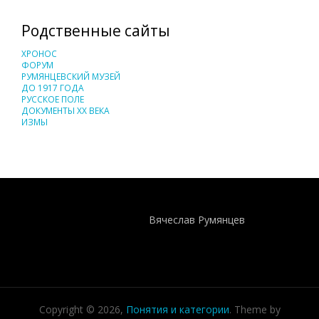
Родственные сайты
ХРОНОС
ФОРУМ
РУМЯНЦЕВСКИЙ МУЗЕЙ
ДО 1917 ГОДА
РУССКОЕ ПОЛЕ
ДОКУМЕНТЫ XX ВЕКА
ИЗМЫ
Понятия И Категории - Исторический Проект ХРОНОС
WEB-редактор
Вячеслав Румянцев
Copyright © 2026,
Понятия и категории
. Theme by