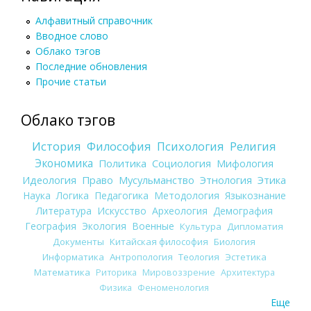
Алфавитный справочник
Вводное слово
Облако тэгов
Последние обновления
Прочие статьи
Облако тэгов
История
Философия
Психология
Религия
Экономика
Политика
Социология
Мифология
Идеология
Право
Мусульманство
Этнология
Этика
Наука
Логика
Педагогика
Методология
Языкознание
Литература
Искусство
Археология
Демография
География
Экология
Военные
Культура
Дипломатия
Документы
Китайская философия
Биология
Информатика
Антропология
Теология
Эстетика
Математика
Риторика
Мировоззрение
Архитектура
Физика
Феноменология
Еще