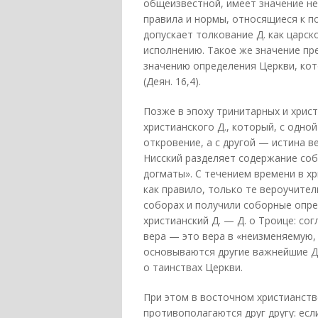
общеизвестной, имеет значение не
правила и нормы, относящиеся к п
допускает толкование Д. как царс
исполнению. Такое же значение пред
значению определения Церкви, ко
(Деян. 16,4).
Позже в эпоху тринитарных и хрис
христианского Д., который, с одно
откровение, а с другой — истина в
Нисский разделяет содержание соб
догматы». С течением времени в х
как правило, только те вероучите
соборах и получили соборные опр
христианский Д. — Д. о Троице: со
вера — это вера в «неизменяемую,
основываются другие важнейшие Д.
о таинствах Церкви.
При этом в восточном христианств
противополагаются друг другу: ес