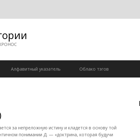
гории
 ХРОНОС
Алфавитный указатель
Облако тэгов
)
тся за непреложную истину и кладется в основу той
античном понимании Д. — «доктрина, которая будучи