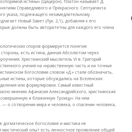
оспоримой истины» (Цицерон). Платон называет Д.
онятиям Справедливого и Прекрасного. Септуагинта
кого указа, подлежащего незамедлительному
лагает Новый Завет (Лук. 2,1), добавляя к его
торые должны быть авторитетны для каждого его члена
тологических споров формируется понятие
й стороны, есть истина, данная Абсолютом через
ероучения. Христианский мыслитель VI в. Григорий
ственного учения на «нравственную часть и на точные
ристианском богословии словом «Д.» стали обозначать,
льные истины, которые обсуждались на Вселенских
еделения или формулировки. Самый известный
гласно мнению Афанасия Александрийского, христианская
 совершенную и блаженную Троицу». На нем
 — о сотворении мира и человека, о спасении человека,
е догматическое богословие и мистика не
ли мистический опыт есть личностное проявление общей