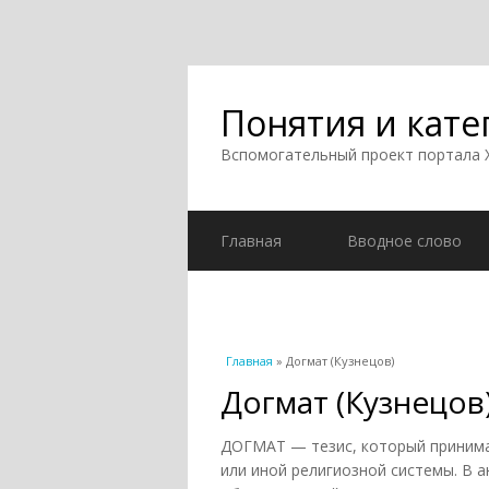
Понятия и кате
Вспомогательный проект портала
Главная
Вводное слово
Вы здесь
Главная
» Догмат (Кузнецов)
Догмат (Кузнецов
ДОГМАТ — тезис, который принимае
или иной религиозной системы. В 