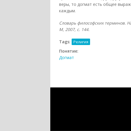
веры, то догмат есть общее выраж
каждым.
Словарь философских терминов. На
М, 2007
, с. 144.
Tags:
Религия
Понятие:
Догмат