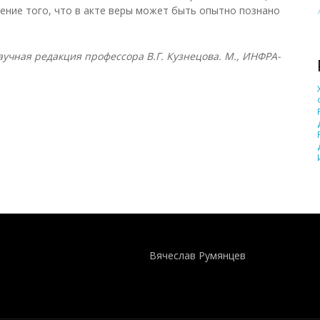
ение того, что в акте веры может быть опытно познано
учная редакция профессора В.Г. Кузнецова. М., ИНФРА-
Понятия И Категории - Исторический Проект ХРОНОС
WEB-редактор
Вячеслав Румянцев