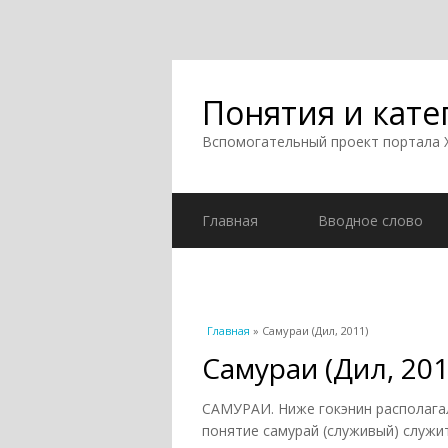
Понятия и кате
Вспомогательный проект портала
Главная
Вводное слово
Вы здесь
Главная
» Самураи (Дил, 2011)
Самураи (Дил, 201
САМУРАИ. Ниже гокэнин располагал
понятие самурай (служивый) служи