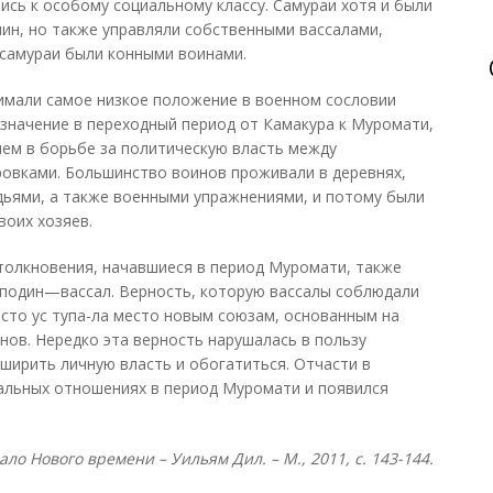
ись к особому социальному классу. Самураи хотя и были
ин, но также управляли собственными вассалами,
, самураи были конными воинами.
анимали самое низкое положение в военном сословии
значение в переходный период от Камакура к Муромати,
ем в борьбе за политическую власть между
овками. Большинство воинов проживали в деревнях,
дьями, а также военными упражнениями, и потому были
воих хозяев.
толкновения, начавшиеся в период Муромати, также
сподин—вассал. Верность, которую вассалы соблюдали
асто ус тупа-ла место новым союзам, основанным на
нов. Нередко эта верность нарушалась в пользу
ирить личную власть и обогатиться. Отчасти в
альных отношениях в период Муромати и появился
ло Нового времени – Уильям Дил. – М., 2011, с. 143-144.