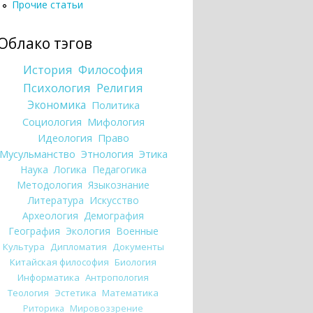
Прочие статьи
Облако тэгов
История
Философия
Психология
Религия
Экономика
Политика
Социология
Мифология
Идеология
Право
Мусульманство
Этнология
Этика
Наука
Логика
Педагогика
Методология
Языкознание
Литература
Искусство
Археология
Демография
География
Экология
Военные
Культура
Дипломатия
Документы
Китайская философия
Биология
Информатика
Антропология
Теология
Эстетика
Математика
Риторика
Мировоззрение