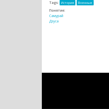
Tags:
История
Военные
Понятие:
Самурай
Дзуса