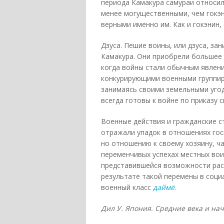
периода Камакура самураи относил
менее могущественными, чем гокэн
верными именно им. Как и гокэнин
Дзуса. Пешие воины, или дзуса, з
Камакура. Они приобрели большее 
когда войны стали обычным явлени
конкурирующими военными группир
занимаясь своими земельными уго
всегда готовы к войне по приказу с
Военные действия и гражданские с
отражали упадок в отношениях го
но отношению к своему хозяину, ч
переменчивых успехах местных вои
представившейся возможности расш
результате такой перемены в соци
военный класс
даймё
.
Дил У. Япония. Средние века и нача