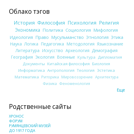
Облако тэгов
История
Философия
Психология
Религия
Экономика
Политика
Социология
Мифология
Идеология
Право
Мусульманство
Этнология
Этика
Наука
Логика
Педагогика
Методология
Языкознание
Литература
Искусство
Археология
Демография
География
Экология
Военные
Культура
Дипломатия
Документы
Китайская философия
Биология
Информатика
Антропология
Теология
Эстетика
Математика
Риторика
Мировоззрение
Архитектура
Физика
Феноменология
Еще
Родственные сайты
ХРОНОС
ФОРУМ
РУМЯНЦЕВСКИЙ МУЗЕЙ
ДО 1917 ГОДА