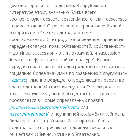
другой стороны - с его детьми. В зарубежной
литературе этому значению ближе всего
соответствуют descent, descendance, от лат. descensus
- происхождение. Строго говоря, правильнее было бы
говорить не о Счёте родства, а о «счёте
происхождения». Счёт родства определяет принципы
передачи статуса, прав, обязанностей, собственности
и др. (lineal succession - в англоязычной, и succession
lineaire - во франкоязычной литературе). Нормы
передачи прав выделяют одни родственные связи как
социально более значимые по сравнению с другими (см.
Родство
). Именно ведущие, определяющие преемство
прав родственной связи именуются Счётом родства,
характеризующим данное общество. Счёт родства
проявляется в форме определенных правил -
унилинейных
(
матрилинейность
или
патрилинейностъ
) и неунилинейных (амбилинейность,
билатеральность). Унилинейные правила Счёта
родства чаще встречаются в доиндустриальных
обществах. Обычно, хотя не обязательно,