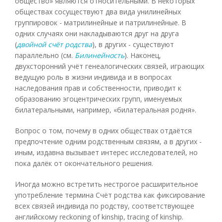
общество» являются относительными. В некоторых
обществах сосуществуют два вида унилинейных
группировок - матрилинейные и патрилинейные. В
одних случаях они накладываются друг на друга
(
двойной счёт родства
), в других - существуют
параллельно (см.
Билинейность
). Наконец,
двухсторонний учёт генеалогических связей, играющих
ведущую роль в жизни индивида и в вопросах
наследования прав и собственности, приводит к
образованию эгоцентрических групп, именуемых
билатеральными, например, «билатеральная родня».
Вопрос о том, почему в одних обществах отдаётся
предпочтение одним родственным связям, а в других -
иным, издавна вызывает интерес исследователей, но
пока далёк от окончательного решения.
Иногда можно встретить нестрогое расширительное
употребление термина Счёт родства как фиксирование
всех связей индивида по родству, соответствующее
английскому reckoning of kinship, tracing of kinship.