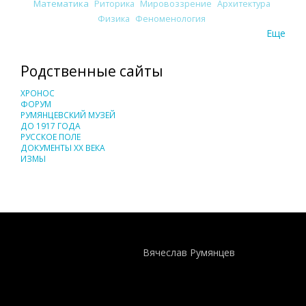
Математика
Риторика
Мировоззрение
Архитектура
Физика
Феноменология
Еще
Родственные сайты
ХРОНОС
ФОРУМ
РУМЯНЦЕВСКИЙ МУЗЕЙ
ДО 1917 ГОДА
РУССКОЕ ПОЛЕ
ДОКУМЕНТЫ XX ВЕКА
ИЗМЫ
Понятия И Категории - Исторический Проект ХРОНОС
WEB-редактор
Вячеслав Румянцев