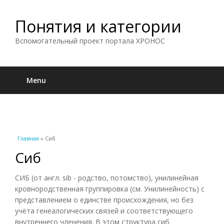
Понятия и категории
Вспомогательный проект портала ХРОНОС
Menu
Вы здесь
Главная
» Сиб
Сиб
СИБ (от англ. sib - родство, потомство), унилинейная
кровнородственная группировка (см. Унилинейность) с
представлением о единстве происхождения, но без
учёта генеалогических связей и соответствующего
внутреннего членения. В этом структура сиб