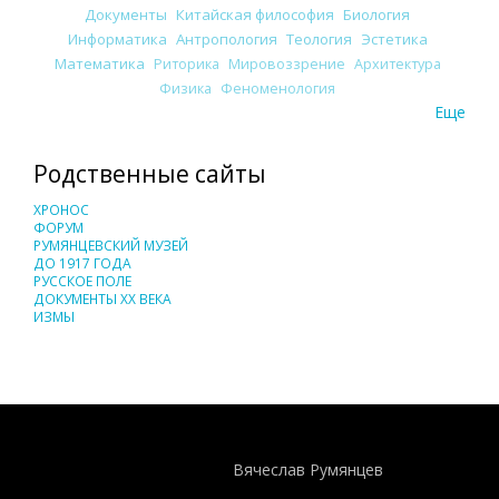
Документы
Китайская философия
Биология
Информатика
Антропология
Теология
Эстетика
Математика
Риторика
Мировоззрение
Архитектура
Физика
Феноменология
Еще
Родственные сайты
ХРОНОС
ФОРУМ
РУМЯНЦЕВСКИЙ МУЗЕЙ
ДО 1917 ГОДА
РУССКОЕ ПОЛЕ
ДОКУМЕНТЫ XX ВЕКА
ИЗМЫ
Понятия И Категории - Исторический Проект ХРОНОС
WEB-редактор
Вячеслав Румянцев