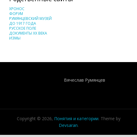
ХРОНОС
ФОРУМ
РУМЯНЦЕВСКИЙ МУЗЕЙ
ДО 1917 ГОДА
РУССКОЕ ПОЛЕ
ДОКУМЕНТЫ XX ВЕКА
ИЗМЫ
Понятия И Категории - Исторический Проект ХРОНОС
WEB-редактор
Вячеслав Румянцев
Copyright © 2026,
Понятия и категории
. Theme by
Devsaran
.