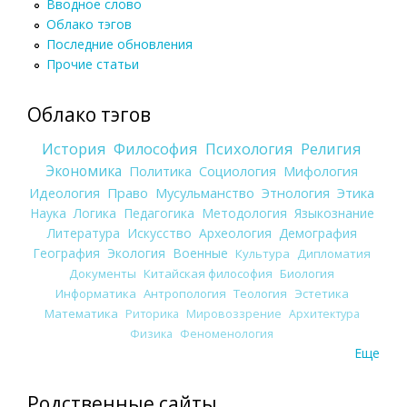
Вводное слово
Облако тэгов
Последние обновления
Прочие статьи
Облако тэгов
История
Философия
Психология
Религия
Экономика
Политика
Социология
Мифология
Идеология
Право
Мусульманство
Этнология
Этика
Наука
Логика
Педагогика
Методология
Языкознание
Литература
Искусство
Археология
Демография
География
Экология
Военные
Культура
Дипломатия
Документы
Китайская философия
Биология
Информатика
Антропология
Теология
Эстетика
Математика
Риторика
Мировоззрение
Архитектура
Физика
Феноменология
Еще
Родственные сайты