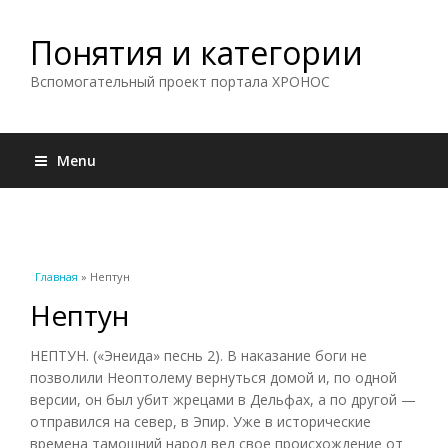
Понятия и категории
Вспомогательный проект портала ХРОНОС
Menu
Вы здесь
Главная
» Нептун
Нептун
НЕПТУН. («Энеида» песнь 2). В наказание боги не
позволили Неоптолему вернуться домой и, по одной
версии, он был убит жрецами в Дельфах, а по другой —
отправился на север, в Эпир. Уже в исторические
времена тамошний народ вел свое происхождение от