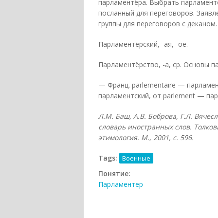
парламентёра. Выбрать парламентёра
посланный для переговоров. Заявл
группы для переговоров с деканом.
Парламентёрский, -ая, -ое.
Парламентёрство, -а, ср. Основы
— Франц. parlementaire — парламен
парламентский, от parlement — па
Л.М. Баш, А.В. Боброва, Г.Л. Вяче
словарь иностранных слов. Толков
этимология. М., 2001, с. 596.
Tags:
Военные
Понятие:
Парламентер