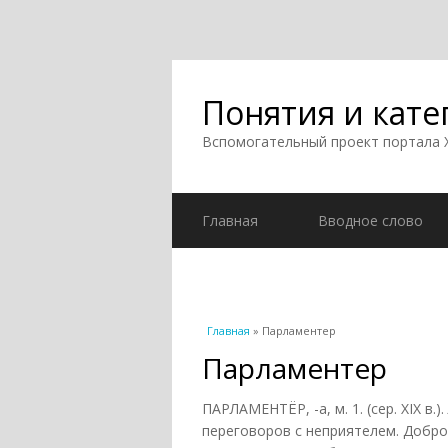
Понятия и кате
Вспомогательный проект портала
Главная
Вводное слово
Вы здесь
Главная
» Парламентер
Парламентер
ПАРЛАМЕНТЁР, -а, м. 1. (сер. XIX в
переговоров с неприятелем. Добр