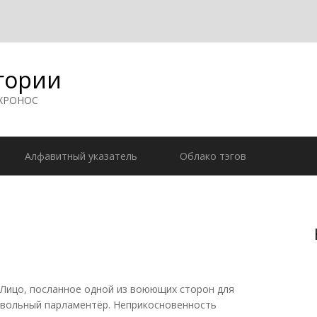
гории
 ХРОНОС
Алфавитный указатель
Облако тэгов
.). Лицо, посланное одной из воюющих сторон для
овольный парламентёр. Неприкосновенность