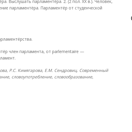
. Выслушать парламентёра. 2. (2 пол. XX в.). Человек,
ение парламентёра. Парламентёр от студенческой
 парламентёрства.
тёр член парламента, от parlementaire —
рламент.
слова, Р.С. Кимягарова, Е.М. Сендровиц. Современный
ание, словоупотребление, словообразование,