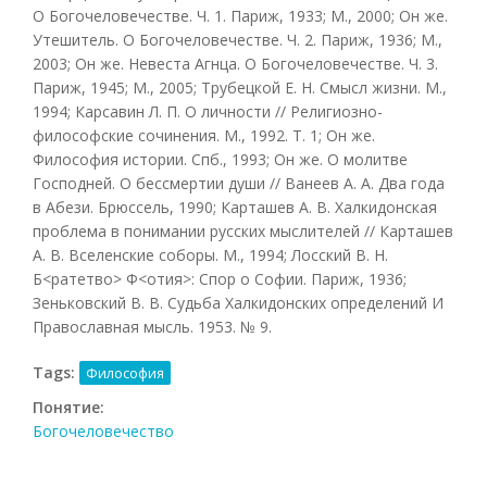
О Богочеловечестве. Ч. 1. Париж, 1933; М., 2000; Он же.
Утешитель. О Богочеловечестве. Ч. 2. Париж, 1936; М.,
2003; Он же. Невеста Агнца. О Богочеловечестве. Ч. 3.
Париж, 1945; М., 2005; Трубецкой Е. Н. Смысл жизни. М.,
1994; Карсавин Л. П. О личности // Религиозно-
философские сочинения. М., 1992. Т. 1; Он же.
Философия истории. Спб., 1993; Он же. О молитве
Господней. О бессмертии души // Ванеев А. А. Два года
в Абези. Брюссель, 1990; Карташев А. В. Халкидонская
проблема в понимании русских мыслителей // Карташев
А. В. Вселенские соборы. М., 1994; Лосский В. Н.
Б<ратетво> Ф<отия>: Спор о Софии. Париж, 1936;
Зеньковский В. В. Судьба Халкидонских определений И
Православная мысль. 1953. № 9.
Tags:
Философия
Понятие:
Богочеловечество