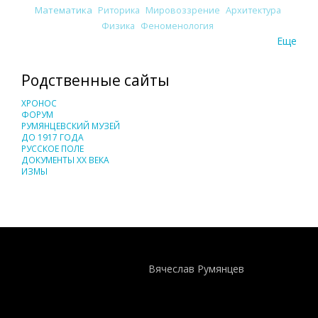
Математика
Риторика
Мировоззрение
Архитектура
Физика
Феноменология
Еще
Родственные сайты
ХРОНОС
ФОРУМ
РУМЯНЦЕВСКИЙ МУЗЕЙ
ДО 1917 ГОДА
РУССКОЕ ПОЛЕ
ДОКУМЕНТЫ XX ВЕКА
ИЗМЫ
Понятия И Категории - Исторический Проект ХРОНОС
WEB-редактор
Вячеслав Румянцев