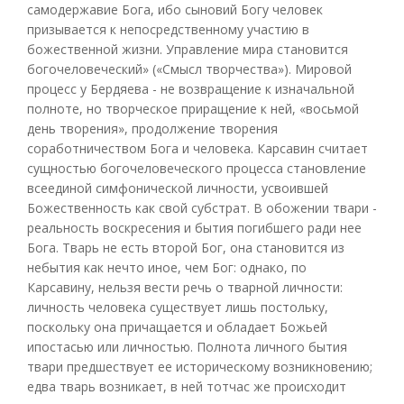
самодержавие Бога, ибо сыновий Богу человек
призывается к непосредственному участию в
божественной жизни. Управление мира становится
богочеловеческий» («Смысл творчества»). Мировой
процесс у Бердяева - не возвращение к изначальной
полноте, но творческое приращение к ней, «восьмой
день творения», продолжение творения
соработничеством Бога и человека. Карсавин считает
сущностью богочеловеческого процесса становление
всеединой симфонической личности, усвоившей
Божественность как свой субстрат. В обожении твари -
реальность воскресения и бытия погибшего ради нее
Бога. Тварь не есть второй Бог, она становится из
небытия как нечто иное, чем Бог: однако, по
Карсавину, нельзя вести речь о тварной личности:
личность человека существует лишь постольку,
поскольку она причащается и обладает Божьей
ипостасью или личностью. Полнота личного бытия
твари предшествует ее историческому возникновению;
едва тварь возникает, в ней тотчас же происходит