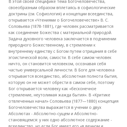
В этой своей специфике тема Богочеловечества,
своеобразным образом вплетаясь в софиологические
доктрины (см. Софиология) и концепции всеединства,
открывается «Чтениями о Богочеловечестве» В. С.
Соловьева (1878-1881), где человек рассматривается
как соединение Божества с материальной природой.
Задача духовного человека заключается в подчинении
природного Божественному, в стремлении к
внутреннему единству с Богом путем отрицания в себе
эгоистической воли, самости. В себе самом человек
ничто, он становится человеком, осознавая себя
частью универсальной личности. В Боге для человека
открывается всеединство, абсолютная полнота бытия,
которую он не может обрести в самом себе, поэтому
Бог открывается человеку как «бесконечное
стремление, неутолимая жажда бытия». В «Критике
отвлеченных начал» Соловьева (1877—1880) концепция
Богочеловечества выражается в учении о двух
Абсолютах - Абсолютно-сущем и Абсолютно-
становящемся: у них одно абсолютное содержание -
всеединство, но если Бог имеет его «в вечном и