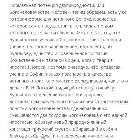
формальная потенция двуприродности, или
Богочеловечества. Человек, таким образом, есть уже
готовая форма для истинного Богочеловечества,
которое сам он осуществить не в силах, но дом
которого он создан и призван. Можно сказать, что
булгаковское учение о Софии имеет христологию и
учение о Б. своим завершением, ибо Б. есть, по
Булгакову, единство и совершенное согласие
божественной и тварной Софии, Бога и твари в
ипостаси Логоса. Поэтому очевидно, что, отвергая
учение о Софии, нельзя признавать в качестве
истинных и христологические формулировки, как это и
делает В. Н. Лосский, видящий основную ошибку
Булгакова в смешении личности и природы,
достигающем предельного выражения «в хаотическом
понятии Богочеловечества, где неразличимо
смешиваются две природы Богочеловека с его единой
ипостасью, образуя новый природно-личный
христоцентрический сгусток, вбирающий в себя и
благодать Св. Духа, и человеческие личности, и