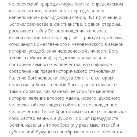
человеческой природы Иисуса Христа, определяемом
как «неслитное, неизменное, нераздельное и
непреложное» (Халкидонский собор, 451 г.). Учение о
Богочеловечестве в христианстве, с одной стороны,
раскрывает тайну Боговоплощения, кенозиса,
искупительной жертвы, с другой - трактует проблему
отношения божественного и человеческого в земной
истории, уподобления человеческой личности Богу,
теозиса (обоження), предвосхищая идеальное
состояние земного человечества, его софийное
состояние как предел исторического становления.
Явление Богочеловека Иисуса Христа, в котором
воплотился Божественный Логос, рассматривается,
таким образом, как важнейшее событие мировой
истории, явление второго Адама, нового, духовного
человека, объемлющего собою все возрожденное
человечество. Телом Христовым считается церковь как
сообщество верных, а душою - София Премудрость
Божия, идеальный прообраз (а у ряда мыслителей и
субстанция) будущего преображенного человечества.