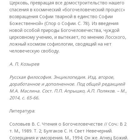
Церковь, превращая все домостроительство нашего
спасения в космический «богочеловеческий процесс»
возвращения Софии тварной в единство Софии
Божественной» (Спор о Софии. С. 78). Из введения
новой особой природы Богочеловечества, чуждой
церковному учению, и вытекает, по мнению Лосского,
ложный космизм софиологии, сводящий на нет
человеческую свободу.
А. П. Козырев
Русская философия. Энциклопедия. Изд. второе,
доработанное и дополненное. Под общей редакцией
М.А. Маслина. Сост. П.П. Апрышко, А.П. Поляков. – М.,
2014, с. 65-66.
Литература:
Соловьев В. С. Чтения о Богочеловечестве // Соч.: В 2
т. М., 1989. Т. 2; Булгаков С. Н. Свет Невечерний.
Созерцания и умозрения. М., 1994; Он же. Агнец Божий.