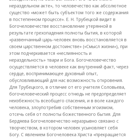
нераздельном акте», то человечество как абсолютное
существо «может быть субъектом того же содержания
в постепенном процессе». Е. Н. Трубецкой видит в
Богочеловечестве восстановление утерянной в
результате грехопадения полноты бытия, в которой
«развенчанный царь-человек вновь восстановляется в
своем царственном достоинстве» («Смысл жизни»), при
этом подчеркивается «неслиянность и
нераздельность» твари и Бога. Богочеловечество
осуществляется в человеке как внутренний факт, через
сердце, воспринимающее духовный опыт,
обусловливающий для нас возможность откровения.
Для Трубецкого, в отличие от его учителя Соловьева,
богочеловеческий процесс отнюдь не предопределяет
неизбежность всеобщего спасения, и в воле каждого
человека, злоупотребив собственным эгоизмом,
отсечь себя от полноты божественного бытия. Для
Бердяева Богочеловечество неразрывно связано с
творчеством, в котором человек усыновляет себя
Богу. С явлением Богочеловека Христа «прекращается