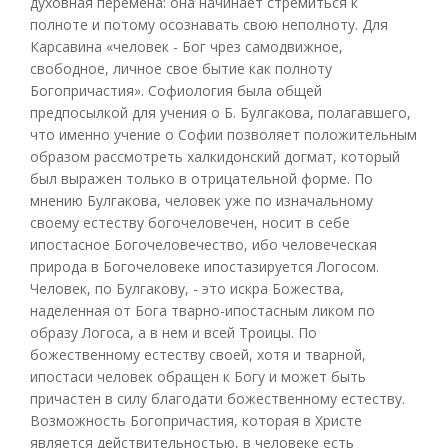
духовная перемена: она начинает стремиться к
полноте и потому осознавать свою неполноту. Для
Карсавина «человек - Бог чрез самодвижное,
свободное, личное свое бытие как полноту
Богопричастия». Софиология была общей
предпосылкой для учения о Б. Булгакова, полагавшего,
что именно учение о Софии позволяет положительным
образом рассмотреть халкидонский догмат, который
был выражен только в отрицательной форме. По
мнению Булгакова, человек уже по изначальному
своему естеству богочеловечен, носит в себе
ипостасное Богочеловечество, ибо человеческая
природа в Богочеловеке ипостазируется Логосом.
Человек, по Булгакову, - это искра Божества,
наделенная от Бога тварно-ипостасным ликом по
образу Логоса, а в нем и всей Троицы. По
божественному естеству своей, хотя и тварной,
ипостаси человек обращен к Богу и может быть
причастен в силу благодати божественному естеству.
Возможность Богопричастия, которая в Христе
является действительностью, в человеке есть