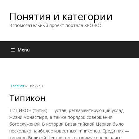
Понятия и категории
Вспомогательный проект портала ХРОНОС
Menu
Вы здесь
Главная
» Типикон
Типикон
ТИПИКОН (типик) — устав, регламентирующий уклад
жизни монастыря, а также порядок совершения
богослужений. В истории Византийской Церкви было
несколько наиболее известных типиконов. Среди них —
типикон Великой Церкви, по которому совершались