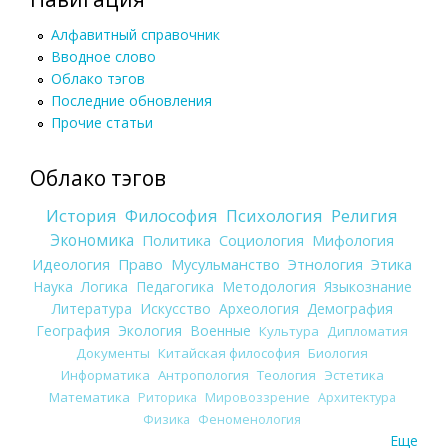
Алфавитный справочник
Вводное слово
Облако тэгов
Последние обновления
Прочие статьи
Облако тэгов
История
Философия
Психология
Религия
Экономика
Политика
Социология
Мифология
Идеология
Право
Мусульманство
Этнология
Этика
Наука
Логика
Педагогика
Методология
Языкознание
Литература
Искусство
Археология
Демография
География
Экология
Военные
Культура
Дипломатия
Документы
Китайская философия
Биология
Информатика
Антропология
Теология
Эстетика
Математика
Риторика
Мировоззрение
Архитектура
Физика
Феноменология
Еще