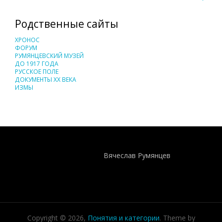
Родственные сайты
ХРОНОС
ФОРУМ
РУМЯНЦЕВСКИЙ МУЗЕЙ
ДО 1917 ГОДА
РУССКОЕ ПОЛЕ
ДОКУМЕНТЫ XX ВЕКА
ИЗМЫ
Понятия И Категории - Исторический Проект ХРОНОС
WEB-редактор
Вячеслав Румянцев
Copyright © 2026,
Понятия и категории
. Theme by