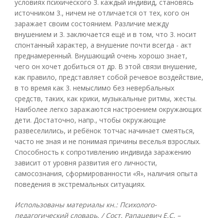
условиях психического 3. каждый индивид, становясь
источником 3., ничем не отличается от тех, кого он
заражает своим состоянием. Различие между
внушением и 3. заключается ещё и в том, что 3. носит
спонтанный характер, а внушение почти всегда - акт
преднамеренный. Внушающий очень хорошо знает,
чего он хочет добиться от др. В этой связи внушение,
как правило, представляет собой речевое воздействие,
в то время как 3. немыслимо без невербальных
средств, таких, как крики, музыкальные ритмы, жесты.
Наиболее легко заражаются настроением окружающих
дети. Достаточно, напр., чтобы окружающие
развеселились, и ребёнок тотчас начинает смеяться,
часто не зная и не понимая причины веселья взрослых.
Способность к сопротивлению индивида заражению
зависит от уровня развития его личности,
самосознания, сформированности «Я», наличия опыта
поведения в экстремальных ситуациях.
Использованы материалы кн.: Психолого-
педагогический словарь. / Сост. Рапацевич Е.С. –