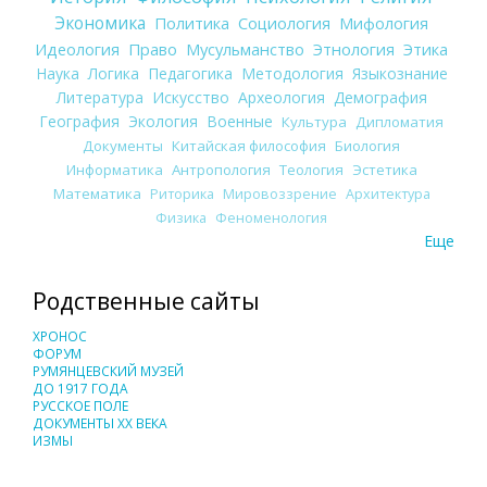
Экономика
Политика
Социология
Мифология
Идеология
Право
Мусульманство
Этнология
Этика
Наука
Логика
Педагогика
Методология
Языкознание
Литература
Искусство
Археология
Демография
География
Экология
Военные
Культура
Дипломатия
Документы
Китайская философия
Биология
Информатика
Антропология
Теология
Эстетика
Математика
Риторика
Мировоззрение
Архитектура
Физика
Феноменология
Еще
Родственные сайты
ХРОНОС
ФОРУМ
РУМЯНЦЕВСКИЙ МУЗЕЙ
ДО 1917 ГОДА
РУССКОЕ ПОЛЕ
ДОКУМЕНТЫ XX ВЕКА
ИЗМЫ