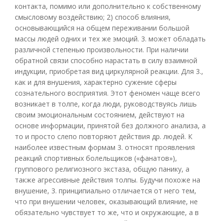
контакта, помимо или дополнительно к собственному
смысловому воздействию; 2) способ влияния,
основывающийся на общем переживании большой
массы людей одних и тех же эмоций. 3. может обладать
различной степенью произвольности. При наличии
обратной связи способно нарастать в силу взаимной
индукции, приобретая вид циркулярной реакции. Для 3.,
как и для внушения, характерно сужение сферы
сознательного восприятия. Этот феномен чаще всего
возникает в толпе, когда люди, руководствуясь лишь
своим эмоциональным состоянием, действуют на
основе информации, принятой без должного анализа, а
то и просто слепо повторяют действия др. людей. К
наиболее известным формам 3. относят проявления
реакций спортивных болельщиков («фанатов»),
группового религиозного экстаза, общую панику, а
также агрессивные действия толпы. Будучи похоже на
внушение, 3. принципиально отличается от него тем,
что при внушении человек, оказывающий влияние, не
обязательно чувствует то же, что и окружающие, а в