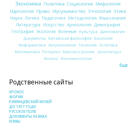
Экономика
Политика
Социология
Мифология
Идеология
Право
Мусульманство
Этнология
Этика
Наука
Логика
Педагогика
Методология
Языкознание
Литература
Искусство
Археология
Демография
География
Экология
Военные
Культура
Дипломатия
Документы
Китайская философия
Биология
Информатика
Антропология
Теология
Эстетика
Математика
Риторика
Мировоззрение
Архитектура
Физика
Феноменология
Еще
Родственные сайты
ХРОНОС
ФОРУМ
РУМЯНЦЕВСКИЙ МУЗЕЙ
ДО 1917 ГОДА
РУССКОЕ ПОЛЕ
ДОКУМЕНТЫ XX ВЕКА
ИЗМЫ