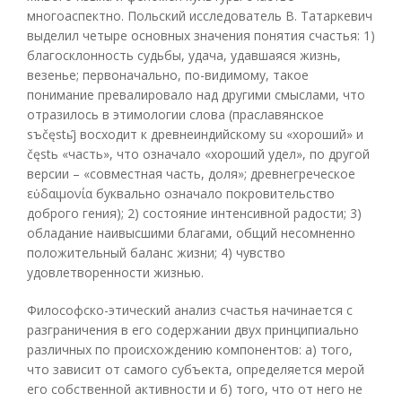
многоаспектно. Польский исследователь В. Татаркевич
выделил четыре основных значения понятия счастья: 1)
благосклонность судьбы, удача, удавшаяся жизнь,
везенье; первоначально, по-видимому, такое
понимание превалировало над другими смыслами, что
отразилось в этимологии слова (праславянское
sъčęstь̂j восходит к древнеиндийскому su «хороший» и
čęstь «часть», что означало «хороший удел», по другой
версии – «совместная часть, доля»; древнегреческое
εὐδαιμονία буквально означало покровительство
доброго гения); 2) состояние интенсивной радости; 3)
обладание наивысшими благами, общий несомненно
положительный баланс жизни; 4) чувство
удовлетворенности жизнью.
Философско-этический анализ счастья начинается с
разграничения в его содержании двух принципиально
различных по происхождению компонентов: а) того,
что зависит от самого субъекта, определяется мерой
его собственной активности и б) того, что от него не