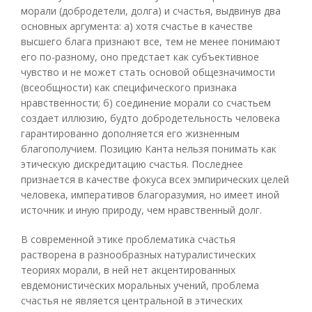
морали (добродетели, долга) и счастья, выдвинув два
основных аргумента: а) хотя счастье в качестве
высшего блага признают все, тем не менее понимают
его по-разному, оно предстает как субъективное
чувство и не может стать основой общезначимости
(всеобщности) как специфического признака
нравственности; б) соединение морали со счастьем
создает иллюзию, будто добродетельность человека
гарантированно дополняется его жизненным
благополучием. Позицию Канта нельзя понимать как
этическую дискредитацию счастья. Последнее
признается в качестве фокуса всех эмпирических целей
человека, императивов благоразумия, но имеет иной
источник и иную природу, чем нравственный долг.
В современной этике проблематика счастья
растворена в разнообразных натуралистических
теориях морали, в ней нет акцентированных
евдемонистических моральных учений, проблема
счастья не является центральной в этических