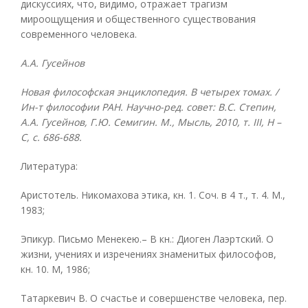
дискуссиях, что, видимо, отражает трагизм
мироощущения и общественного существования
современного человека.
А.А. Гусейнов
Новая философская энциклопедия. В четырех томах. /
Ин-т философии РАН. Научно-ред. совет: В.С. Степин,
А.А. Гусейнов, Г.Ю. Семигин. М., Мысль, 2010, т.
III, Н –
С, с. 686-688.
Литература:
Аристотель. Никомахова этика, кн. 1. Соч. в 4 т., т. 4. М.,
1983;
Эпикур. Письмо Менекею.– В кн.: Диоген Лаэртский. О
жизни, учениях и изречениях знаменитых философов,
кн. 10. М, 1986;
Татаркевич В. О счастье и совершенстве человека, пер.