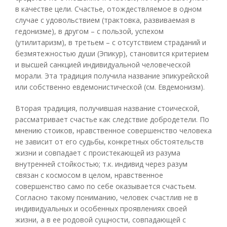
в качестве цели. Счастье, отождествляемое в одном
случае с удовольствием (трактовка, развиваемая в
гедонизме), в другом – с пользой, успехом
(утилитаризм), в третьем – с отсутствием страданий и
безмятежностью души (Эпикур), становится критерием
и высшей санкцией индивидуальной человеческой
морали. Эта традиция получила название эпикурейской
или собственно евдемонистической (см. Евдемонизм).
Вторая традиция, получившая название стоической,
рассматривает счастье как следствие добродетели. По
мнению стоиков, нравственное совершенство человека
не зависит от его судьбы, конкретных обстоятельств
жизни и совпадает с проистекающей из разума
внутренней стойкостью; т.к. индивид через разум
связан с космосом в целом, нравственное
совершенство само по себе оказывается счастьем.
Согласно такому пониманию, человек счастлив не в
индивидуальных и особенных проявлениях своей
жизни, а в ее родовой сущности, совпадающей с