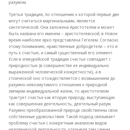
разумом.
Третья традиция, по отношению к которой первые две
могут считаться маргинальными, является
синтетической. Она заложена Аристотелем и может
быть названа его именем – аристотелевской; в Новое
время наиболее ярко представлена Гегелем. Согласно
этому пониманию, нравственные добродетели – это и
путь к счастью, и самый существенный его элемент.
Если в эпикурейской традиции счастье совпадает с
природностью (в совершенстве ее индивидуально
выраженной человеческой конкретности), а в
стоической оно отождествляется с возвышением до
разумно-невозмутимого отношения к природной
эмпирии индивидуальной жизни, то аристотелизм
трактует счастье как вторую природу, выступающую
как совершенная деятельность, деятельный разум.
Разумно преобразованной природе свойственны свои
собственные удовольствия. Такой подход связывает
проблему счастья с конкретным анализом видов
человеческой деятельности, открывая тем самым