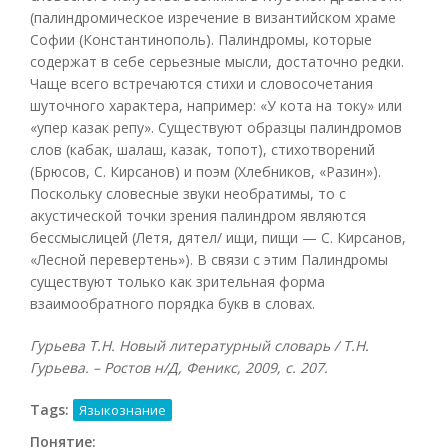
(палиндромическое изречение в византийском храме
Софии (Константинополь). Палиндромы, которые
содержат в себе серьезные мысли, достаточно редки.
Чаще всего встречаются стихи и словосочетания
шуточного характера, например: «У кота на току» или
«упер казак репу». Существуют образцы палиндромов
слов (кабак, шалаш, казак, топот), стихотворений
(Брюсов, С. Кирсанов) и поэм (Хлебников, «Разин»).
Поскольку словесные звуки необратимы, то с
акустической точки зрения палиндром являются
бессмыслицей (Летя, дятел/ ищи, пищи — С. Кирсанов,
«Лесной перевертень»). В связи с этим Палиндромы
существуют только как зрительная форма
взаимообратного порядка букв в словах.
Гурьева Т.Н. Новый литературный словарь / Т.Н.
Гурьева. – Ростов н/Д, Феникс, 2009, с. 207.
Tags:
Языкознание
Понятие: