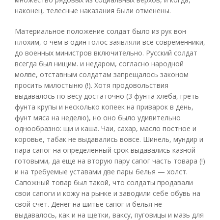
наконец, телесные наказания были отменены.
Материальное положение солдат было из рук вон
плохим, о чем в один голос заявляли все современники,
до военных министров включительно. Русский солдат
всегда был нищим. и недаром, согласно народной
молве, отставным солдатам запрещалось законом
просить милостыню (!). Хотя продовольствия
выдавалось по весу достаточно (3 фунта хлеба, греть
фунта крупы и несколько копеек на приварок в день,
фунт мяса на неделю), но оно было удивительно
однообразно: щи и каша. Чаи, сахар, масло постное и
коровье, табак не выдавались вовсе. Шинель, мундир и
пара сапог на определенный срок выдавались казной
готовыми, да еще на вторую пару сапог часть товара (!)
и на требуемые уставами две пары белья — холст.
Сапожный товар был такой, что солдаты продавали
свои сапоги и кожу на рынке и заводили себе обувь на
свой счет. Денег на шитье сапог и белья не
выдавалось, как и на щетки, ваксу, пуговицы и мазь для