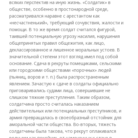
всяких перспектив на иную жизнь. «Солдатик» в
обществе, особенно в простонародной среде,
рассматривался наравне с арестантом как
«несчастненький», требующий сочувствия, жалости и
помощи. В то же время солдат считался фигурой,
таившей потенциальную угрозу насилия, нарушения
общепринятых правил общежития, как лицо,
деклассированное и лишенное моральных устоев. В
значительной степени этот взгляд имел под собой
основание. Сдача в рекруты помещиками, сельскими
или городскими обществами «порочных» людей
(пьяниц, воров и т. п.) была распространенным
явлением. Зачастую к сдаче в солдаты официально
приговаривались судами лица, совершившие не
слишком тяжкие преступления. Таким образом,
солдатчина просто считалась наказанием
действительных или потенциальных преступников, и
армия превращалась в своеобразный отстойник для
аморальной части общества. Во-вторых, тяжесть
солдатчины была такова, что рекрут оплакивался
родными как покойник, от намеченных к сдаче в