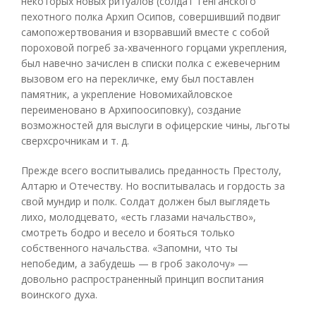
некоторых новых ритуалов (солдат Тенганского
пехотного полка Архип Осипов, совершивший подвиг
самопожертвования и взорвавший вместе с собой
пороховой погреб за-хваченного горцами укрепления,
был навечно зачислен в списки полка с ежевечерним
вызовом его на перекличке, ему был поставлен
памятник, а укрепление Новомихайловское
переименовано в Архипоосиповку), создание
возможностей для выслуги в офицерские чины, льготы
сверхсрочникам и т. д.
Прежде всего воспитывались преданность Престолу,
Алтарю и Отечеству. Но воспитывалась и гордость за
свой мундир и полк. Солдат должен был выглядеть
лихо, молодцевато, «есть глазами начальство»,
смотреть бодро и весело и бояться только
собственного начальства. «Запомни, что ты
непобедим, а забудешь — в гроб заколочу» —
довольно распространенный принцип воспитания
воинского духа.