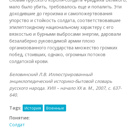
мало было убить, требовалось еще и попалить. Эти
доходившие до героизма и самопожертвования
упорство и стойкость солдата, соответствовавшие
эпилептоидному национальному характеру с его
вязкостью и бурными выбросами энергии, даровали
безалаберно руководимой армии плохо
организованного государства множество громких
побед, стоивших, однако, огромных потоков
солдатской крови.
Беловинский Л.В. Иллюстрированный
энциклопедический историко-бытовой словарь
русского народа.
XVIII – начало
XX в. М., 2007, с. 637-
640.
Tags:
История
Военные
Понятие:
Солдат