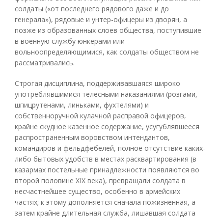
солдаты («от последнего рядового даже и до
генерала»), рядовые и унтер-офицеры из дворян, а
позже из образованных слоев общества, поступившие
в военную службу юнкерами или
вольноопределяющимися, как солдаты обществом не
рассматривались.
Строгая дисциплина, поддерживавшаяся широко
употреблявшимися телесными наказаниями (розгами,
шпицрутенами, линьками, фухтелями) и
собственноручной кулачной расправой офицеров,
крайне скудное казенное содержание, усугублявшееся
распространенным воровством интендантов,
командиров и фельдфебелей, полное отсутствие каких-
либо бытовых удобств в местах расквартирования (в
казармах постельные принадлежности появляются во
второй половине XIX века), превращали солдата в
несчастнейшее существо, особенно в армейских
частях; к этому дополняется сначала пожизненная, а
затем крайне длительная служба, лишавшая солдата