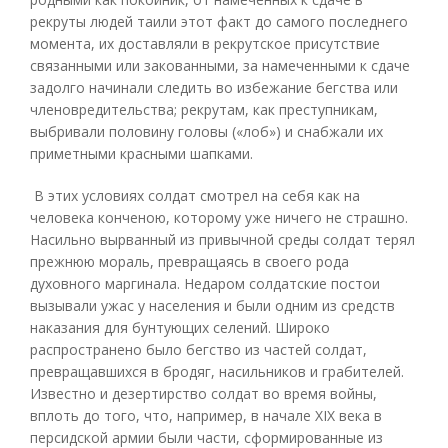
рекруты людей таили этот факт до самого последнего
момента, их доставляли в рекрутское присутствие
связанными или закованными, за намеченными к сдаче
задолго начинали следить во избежание бегства или
членовредительства; рекрутам, как преступникам,
выбривали половину головы («лоб») и снабжали их
приметными красными шапками.
В этих условиях солдат смотрел на себя как на
человека конченою, которому уже ничего не страшно.
Насильно вырванный из привычной среды солдат терял
прежнюю мораль, превращаясь в своего рода
духовного маргинала. Недаром солдатские постои
вызывали ужас у населения и были одним из средств
наказания для бунтующих селений. Широко
распространено было бегство из частей солдат,
превращавшихся в бродяг, насильников и грабителей.
Известно и дезертирство солдат во время войны,
вплоть до того, что, например, в начале XIX века в
персидской армии были части, сформированные из