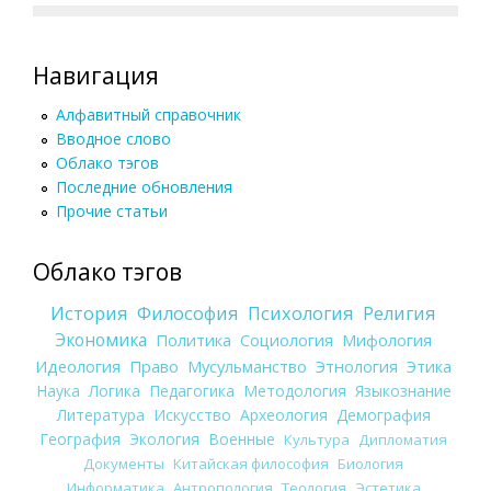
Навигация
Алфавитный справочник
Вводное слово
Облако тэгов
Последние обновления
Прочие статьи
Облако тэгов
История
Философия
Психология
Религия
Экономика
Политика
Социология
Мифология
Идеология
Право
Мусульманство
Этнология
Этика
Наука
Логика
Педагогика
Методология
Языкознание
Литература
Искусство
Археология
Демография
География
Экология
Военные
Культура
Дипломатия
Документы
Китайская философия
Биология
Информатика
Антропология
Теология
Эстетика