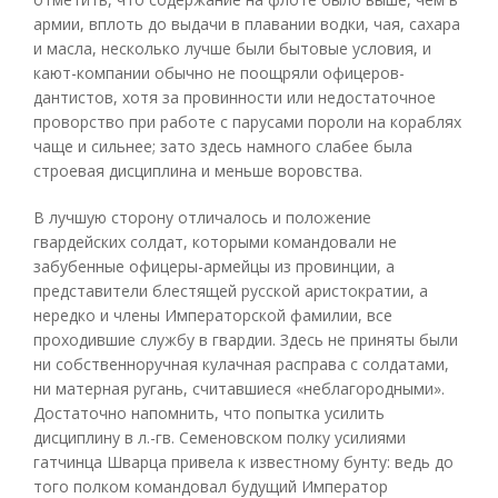
армии, вплоть до выдачи в плавании водки, чая, сахара
и масла, несколько лучше были бытовые условия, и
кают-компании обычно не поощряли офицеров-
дантистов, хотя за провинности или недостаточное
проворство при работе с парусами пороли на кораблях
чаще и сильнее; зато здесь намного слабее была
строевая дисциплина и меньше воровства.
В лучшую сторону отличалось и положение
гвардейских солдат, которыми командовали не
забубенные офицеры-армейцы из провинции, а
представители блестящей русской аристократии, а
нередко и члены Императорской фамилии, все
проходившие службу в гвардии. Здесь не приняты были
ни собственноручная кулачная расправа с солдатами,
ни матерная ругань, считавшиеся «неблагородными».
Достаточно напомнить, что попытка усилить
дисциплину в л.-гв. Семеновском полку усилиями
гатчинца Шварца привела к известному бунту: ведь до
того полком командовал будущий Император