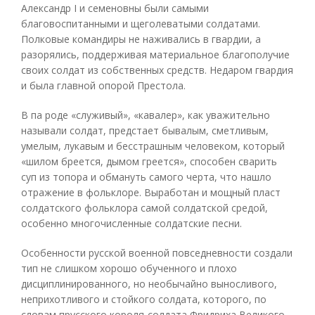
Александр I и семеновны были самыми
благовоспитанными и щеголеватыми солдатами.
Полковые командиры не наживались в гвардии, а
разорялись, поддерживая материальное благополучие
своих солдат из собственных средств. Недаром гвардия
и была главной опорой Престола.
В па роде «служивый», «кавалер», как уважительно
называли солдат, предстает бывалым, сметливым,
умелым, лукавым и бесстрашным человеком, который
«шилом бреется, дымом греется», способен сварить
суп из топора и обмануть самого черта, что нашло
отражение в фольклоре. Выработан и мощный пласт
солдатского фольклора самой солдатской средой,
особенно многочисленные солдатские песни.
Особенности русской военной повседневности создали
тип не слишком хорошо обученного и плохо
дисциплинированного, но необычайно выносливого,
неприхотливого и стойкого солдата, которого, по
словам прусского короля-солдата Фридриха Великого,