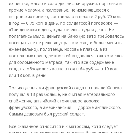
их чистки, масло и сало для чистки оружия, портянки и
прочие мелочи, а жалованье, не изменявшееся с
петровских времен, составляло в пехоте 2 руб. 70 коп.
в год — 0,75 коп. в день, по солдатской поговорке —
«Три денежки в день, куда хочешь, туда и день». Не
полагались мыло, деньги на баню (но зато требовалось
посещать ее не реже двух раз в месяц, и белье менять
еженедельно), полотенце, носовые платки, а из
постельных принадлежностей выдавался только мешок
для соломенного матраса, так что все содержание
солдата обходилось казне в год в 64 руб. — в 19 коп.
или 18 коп. в день!
Только деньгами французский солдат в начале XX века
получал в 13 раз больше, не считая материального
снабжения, английский стоил вдвое дороже
французского, а американский — дороже английского.
Самым дешевым был русский солдат.
Все сказанное относится и к матросам, хотя следует
отметить, что содержание на флоте было выше, чем в