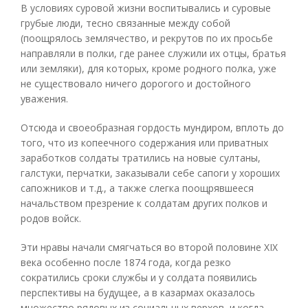
В условиях суровой жизни воспитывались и суровые
грубые люди, тесно связанные между собой
(поощрялось землячество, и рекрутов по их просьбе
направляли в полки, где ранее служили их отцы, братья
или земляки), для которых, кроме родного полка, уже
не существовало ничего дорогого и достойного
уважения.
Отсюда и своеобразная гордость мундиром, вплоть до
того, что из копеечного содержания или приватных
заработков солдаты тратились на новые султаны,
галстуки, перчатки, заказывали себе сапоги у хороших
сапожников и т.д., а также слегка поощрявшееся
начальством презрение к солдатам других полков и
родов войск.
Эти нравы начали смягчаться во второй половине XIX
века особенно после 1874 года, когда резко
сократились сроки службы и у солдата появились
перспективы на будущее, а в казармах оказалось
множество рядовых из социальных верхов, и когда,