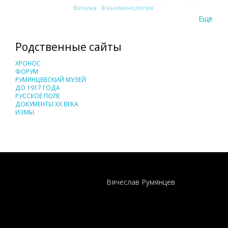
Физика
Феноменология
Еще
Родственные сайты
ХРОНОС
ФОРУМ
РУМЯНЦЕВСКИЙ МУЗЕЙ
ДО 1917 ГОДА
РУССКОЕ ПОЛЕ
ДОКУМЕНТЫ XX ВЕКА
ИЗМЫ
Понятия И Категории - Исторический Проект ХРОНОС
WEB-редактор
Вячеслав Румянцев