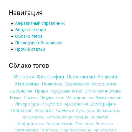
Навигация
Алфавитный справочник
Вводное слово
Облако тэгов
Последние обновления
Прочие статьи
Облако тэгов
История
Философия
Психология
Религия
Экономика
Политика
Социология
Мифология
Идеология
Право
Мусульманство
Этнология
Этика
Наука
Логика
Педагогика
Методология
Языкознание
Литература
Искусство
Археология
Демография
География
Экология
Военные
Культура
Дипломатия
Документы
Китайская философия
Биология
Информатика
Антропология
Теология
Эстетика
Математика
Риторика
Мировоззрение
Архитектура