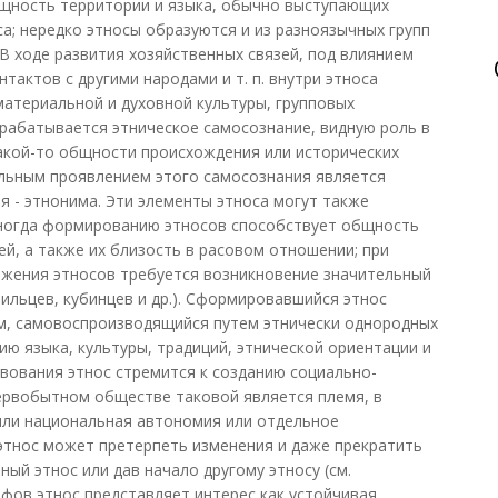
бщность территории и языка, обычно выступающих
са; нередко этносы образуются и из разноязычных групп
 В ходе развития хозяйственных связей, под влиянием
тактов с другими народами и т. п. внутри этноса
атериальной и духовной культуры, групповых
ырабатывается этническое самосознание, видную роль в
акой-то общности происхождения или исторических
альным проявлением этого самосознания является
 - этнонима. Эти элементы этноса могут также
 Иногда формированию этносов способствует общность
ей, а также их близость в расовом отношении; при
ожения этносов требуется возникновение значительный
зильцев, кубинцев и др.). Сформировавшийся этнос
зм, самовоспроизводящийся путем этнически однородных
ию языка, культуры, традиций, этнической ориентации и
твования этнос стремится к созданию социально-
ервобытном обществе таковой является племя, в
или национальная автономия или отдельное
 этнос может претерпеть изменения и даже прекратить
ный этнос или дав начало другому этносу (см.
афов этнос представляет интерес как устойчивая,