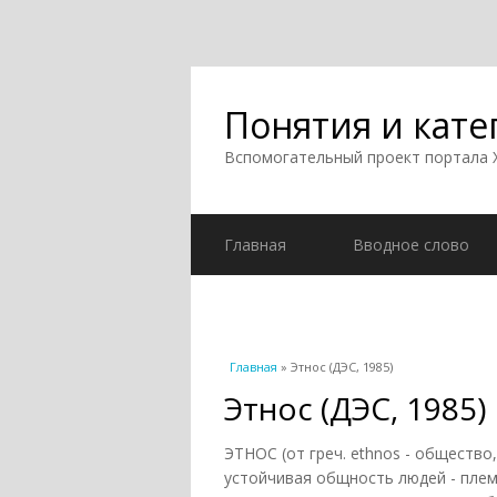
Понятия и кате
Вспомогательный проект портала
Главная
Вводное слово
Вы здесь
Главная
» Этнос (ДЭС, 1985)
Этнос (ДЭС, 1985)
ЭТНОС (от греч. ethnos - общество
устойчивая общность людей - плем