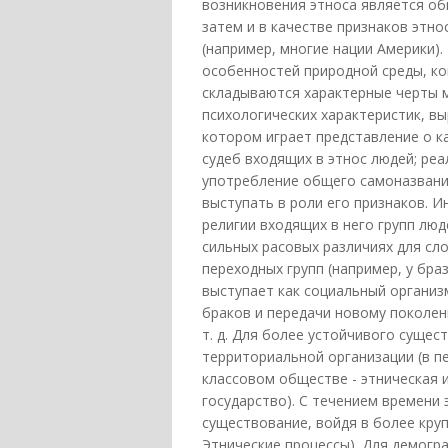
возникновения этноса является о
затем и в качестве признаков этно
(например, многие нации Америки).
особенностей природной среды, кон
складываются характерные черты м
психологических характеристик, в
котором играет представление о к
судеб входящих в этнос людей; ре
употребление общего самоназвания
выступать в роли его признаков.
религии входящих в него групп люд
сильных расовых различиях для сл
переходных групп (например, у бра
выступает как социальный органи
браков и передачи новому поколен
т. д. Для более устойчивого сущес
территориальной организации (в п
классовом обществе - этническая 
государство). С течением времени
существование, войдя в более круп
Этнические процессы). Для демогр